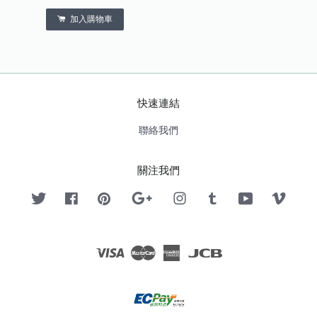
加入購物車
快速連結
聯絡我們
關注我們
Twitter
Facebook
Pinterest
Google
Instagram
Tumblr
YouTube
Vimeo
Visa
Master
American
JCB
Express