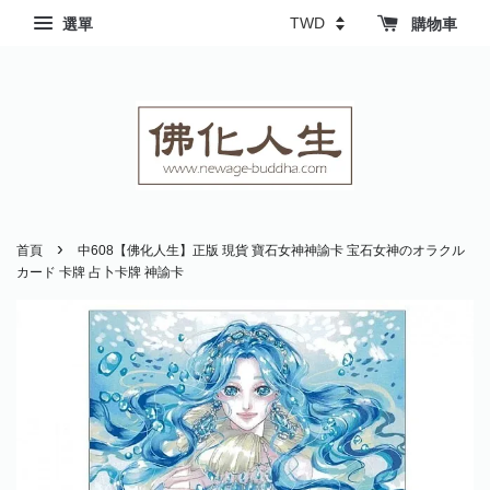
選單
購物車
›
首頁
中608【佛化人生】正版 現貨 寶石女神神諭卡 宝石女神のオラクル
カード 卡牌 占卜卡牌 神諭卡