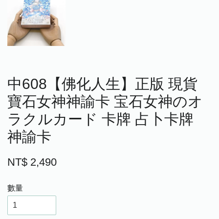
中608【佛化人生】正版 現貨
寶石女神神諭卡 宝石女神のオ
ラクルカード 卡牌 占卜卡牌
神諭卡
NT$ 2,490
數量