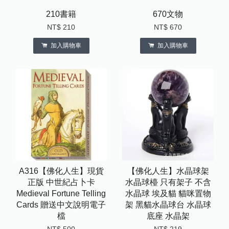
210書籍
670文物
NT$ 210
NT$ 670
加入購物車
加入購物車
A316【佛化人生】現貨
【佛化人生】水晶球架
正版 中世紀占卜卡
水晶球檯 只有架子 不含
Medieval Fortune Telling
水晶球 埃及貓 貓咪置物
Cards 贈送中文說明電子
架 黑貓水晶球台 水晶球
檔
底座 水晶架