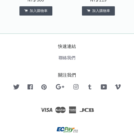
NT$ 500
NT$ 219
加入購物車
加入購物車
快速連結
聯絡我們
關注我們
Twitter
Facebook
Pinterest
Google
Instagram
Tumblr
YouTube
Vimeo
Visa
Master
American
JCB
Express