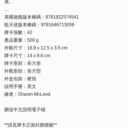
屋。
…
美國遊戲版本條碼：9781922574541
藍天使版本條碼：9781646713059
牌卡張數：42
產品重量：500 g
外觀尺寸：16.9 x 12.5 x 3.5 cm
牌卡尺寸：14 x 8.6 cm
牌卡形狀：長方形
外觀形狀：長方型
外盒包裝：硬殼
說明手冊：英文
繪者：Sharon McLeod
贈送中文說明電子檔
**請見牌卡正面封膜標籤**