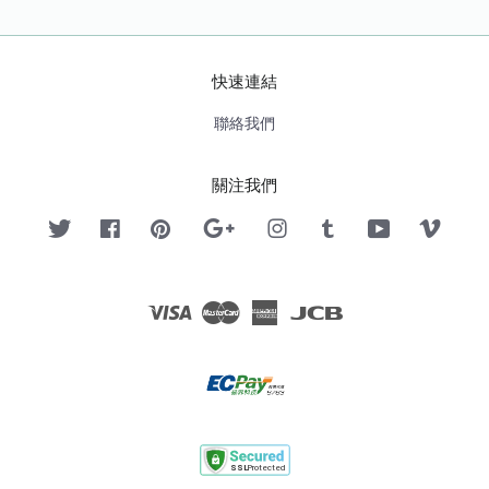
快速連結
聯絡我們
關注我們
Twitter
Facebook
Pinterest
Google
Instagram
Tumblr
YouTube
Vimeo
Visa
Master
American
JCB
Express