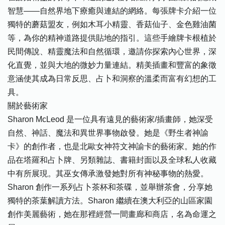
智慧——自然界地下療癒與連結的網絡。每張牌卡介紹一位
獨特的蘑菇盟友，例如木耳小精靈、香菇仙子、金色雞油菌
等，為你的精神道路提供貼地的指引。這些手繪牌卡根植於
民間傳說、精靈魔法和自然循環，邀請你探索內心世界，深
化直覺，並與大地的微妙力量連結。精美插畫和豐富的象徵
意涵使其成為日常反思、占卜和洞察的溫柔而富有幻想的工
具。
關於藝術家
Sharon McLeod 是一位具有遠見的藝術家/插畫師，她深受
自然、神話、魔法和異世界事物啟發。她是《野生者神諭
卡》的創作者，也是北歐女神符文神諭卡的藝術家。她的作
品在塔羅和占卜牌、另類雜誌、書籍封面以及全球私人收藏
中有所展現。其巫女傳承激發她對所有神秘事物的熱愛。
Sharon 創作一系列占卜茶杯和茶碟，並舉辦茶會，分享她
獨特的茶葉解讀方法。Sharon 繼續在澳大利亞的山區家園
創作美麗藝術，她在那裡經營一間畫廊和商店，名為命運之