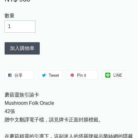
數量
加入購物車
分享
Tweet
Pin it
LINE
蘑菇靈族引諭卡
Mushroom Folk Oracle
42張
贈中文翻譯電子檔，請見牌卡正面封膜標籤。
在蘑菇精靈的引導下，這副迷人的塔羅牌揭示菌絲網的隱藏