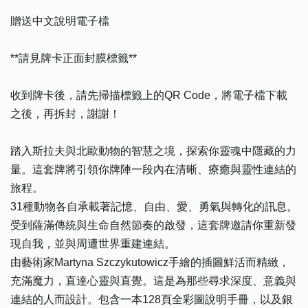
贈送中文說明電子檔
**請見牌卡正面封膜標籤**
收到牌卡後，請先掃描標籤上的QR Code，將電子檔下載
之後，再拆封，謝謝！
踏入斯拉夫與北歐動物的智慧之境，探索你靈魂中隱藏的力
量。這套牌將引領你牌陣一段內在清晰、療癒與靈性連結的
旅程。
31種動物各自承載著記憶、自由、愛、勇氣與轉化的訊息。
受到薩滿傳統與生命自然節奏的啟發，這套牌邀請你重新發
現自我，並與周遭世界重建連結。
由藝術家Martyna Szczykutowicz手繪的插圖鮮活而精緻，
充滿魔力，直達心靈與直覺。這是為那些尋求深度、意義與
連結的人而設計。包含一本128頁全彩圖說明手冊，以及銀