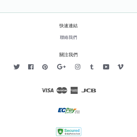
快速連結
聯絡我們
關注我們
Twitter
Facebook
Pinterest
Google
Instagram
Tumblr
YouTube
Vimeo
Visa
Master
American
JCB
Express