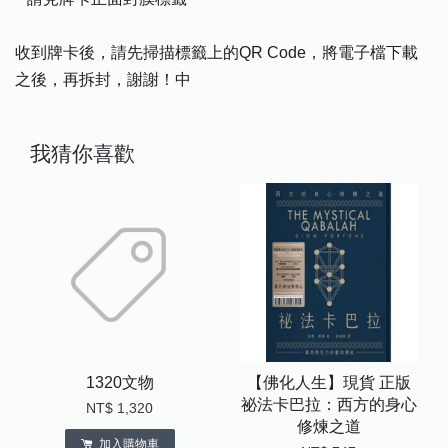
收到牌卡後，請先掃描標籤上的QR Code，將電子檔下載
之後，再拆封，謝謝！中
我猜你喜歡
1320文物
【佛化人生】現貨 正版
祕法卡巴拉：西方的身心
NT$ 1,320
修煉之道
加入購物車