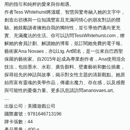
用的指引和純粹的愛來與你相遇。
作者Tess Whitehurst將溫暖、智慧與驚奇融入她的文字中，
創造出彷彿與一位知識豐富且充滿同情心的朋友對話的體
驗。她鼓勵讀者擁抱自我的獨特性，並引導他們邁向更充
實、充滿魔法的生活。你可以訪問TessWhitehurst.com，瞭
解她的會員計劃、解讀她的博客，並訂閱她免費的電子報。
藝術家Ana Novaes，亦以Ltg. Art聞名，是一位來自巴西聖
保羅的藝術家。自2015年起成為專業創作者，Ana使用混合
技法，包括墨水、水彩、廣告顏料、壁畫藝術和數位插畫，
探尋祖先的神話與故事，揭示對女性主題的清新觀點。她原
始而富有靈魂的美學作品，傳遞出魔力、存在感，以及感覺
與可能性的憂傷力量。更多訊息請訪問ananovaes.art。
…
出版公司：美國遊戲公司
國際書號：9781646713196
牌卡張數：44
產品重量：400 g