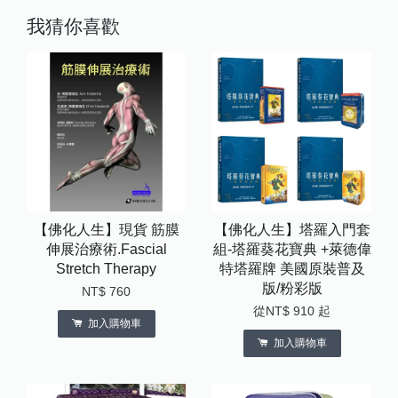
我猜你喜歡
【佛化人生】現貨 筋膜
【佛化人生】塔羅入門套
伸展治療術.Fascial
組-塔羅葵花寶典 +萊德偉
Stretch Therapy
特塔羅牌 美國原裝普及
版/粉彩版
NT$ 760
從
NT$ 910
起
加入購物車
加入購物車