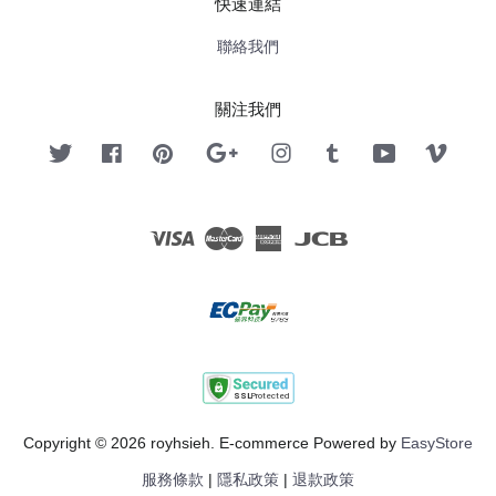
快速連結
聯絡我們
關注我們
Twitter
Facebook
Pinterest
Google
Instagram
Tumblr
YouTube
Vimeo
Visa
Master
American
JCB
Express
Copyright © 2026 royhsieh. E-commerce Powered by
EasyStore
服務條款
|
隱私政策
|
退款政策