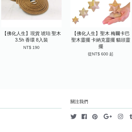
【佛化人生】現貨 琥珀 聖木
【佛化人生】聖木 梅爾卡巴
3.5h 香環 8入裝
聖木靈擺 卡納克靈擺 貓頭靈
擺
NT$ 190
從
NT$ 600
起
關注我們
Twitter
Facebook
Pinterest
Google
Ins