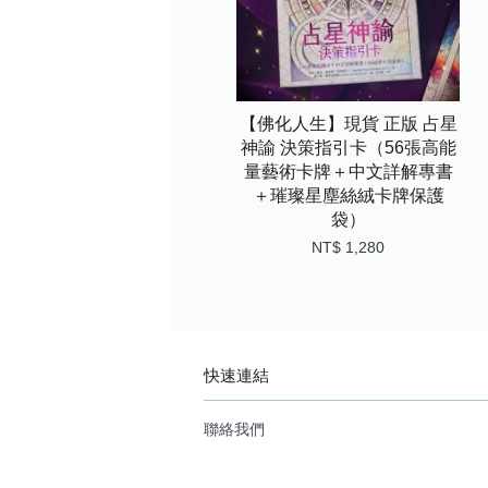
【佛化人生】現貨 正版 占星
神諭 決策指引卡（56張高能
量藝術卡牌＋中文詳解專書
＋璀璨星塵絲絨卡牌保護
袋）
NT$ 1,280
快速連結
聯絡我們