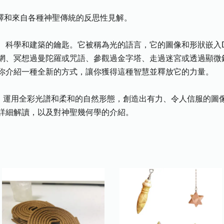
解釋和來自各種神聖傳統的反思性見解。
、科學和建築的鑰匙。它被稱為光的語言，它的圖像和形狀嵌入
網、冥想過曼陀羅或咒語、參觀過金字塔、走過迷宮或透過顯微
你介紹一種全新的方式，讓你獲得這種智慧並釋放它的力量。
 Hart）運用全彩光譜和柔和的自然形態，創造出有力、令人信服
詳細解讀，以及對神聖幾何學的介紹。