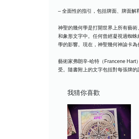
– 全面性的指引，包括牌面、牌面
神聖的幾何學是打開世界上所有藝術
和象形文字中。任何曾經凝視過蜘蛛
學的影響。現在，神聖幾何神諭卡為
藝術家弗朗辛-哈特（Francene
受。隨書附上的文字包括對每張牌的
我猜你喜歡