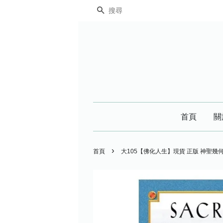
搜尋
首頁
關
›
首頁
大105【佛化人生】現貨 正版 神聖幾何神諭卡 S