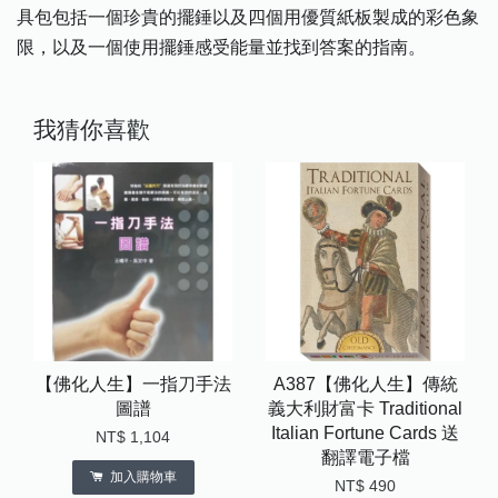
具包包括一個珍貴的擺錘以及四個用優質紙板製成的彩色象
限，以及一個使用擺錘感受能量並找到答案的指南。
我猜你喜歡
【佛化人生】一指刀手法
A387【佛化人生】傳統
圖譜
義大利財富卡 Traditional
Italian Fortune Cards 送
NT$ 1,104
翻譯電子檔
加入購物車
NT$ 490