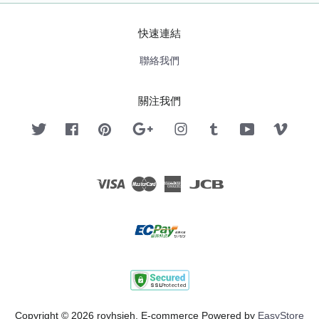
快速連結
聯絡我們
關注我們
Twitter
Facebook
Pinterest
Google
Instagram
Tumblr
YouTube
Vimeo
Visa
Master
American
JCB
Express
Copyright © 2026 royhsieh. E-commerce Powered by
EasyStore