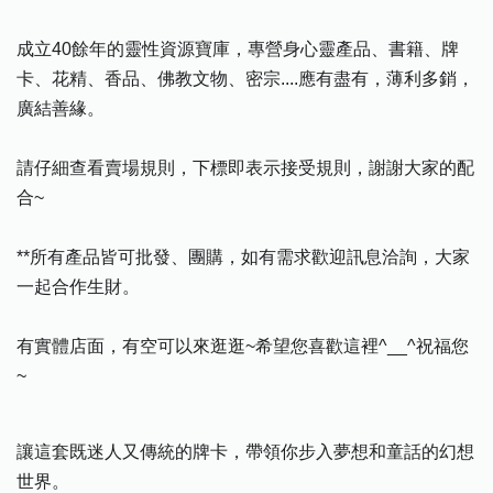
成立40餘年的靈性資源寶庫，專營身心靈產品、書籍、牌
卡、花精、香品、佛教文物、密宗....應有盡有，薄利多銷，
廣結善緣。
請仔細查看賣場規則，下標即表示接受規則，謝謝大家的配
合~
**所有產品皆可批發、團購，如有需求歡迎訊息洽詢，大家
一起合作生財。
有實體店面，有空可以來逛逛~希望您喜歡這裡^__^祝福您
~
讓這套既迷人又傳統的牌卡，帶領你步入夢想和童話的幻想
世界。