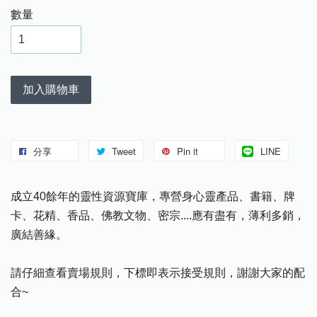
數量
加入購物車
分享
Tweet
Pin it
LINE
成立40餘年的靈性資源寶庫，專營身心靈產品、書籍、牌
卡、花精、香品、佛教文物、密宗....應有盡有，薄利多銷，
廣結善緣。
請仔細查看賣場規則，下標即表示接受規則，謝謝大家的配
合~