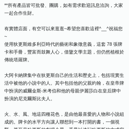
**所有產品皆可批發、團購，如有需求歡迎訊息洽詢，大家
一起合作生財。
有實體店面，有空可以來逛逛~希望您喜歡這裡^__^祝福您
~
使用狄更斯維多利亞時代的藝術和象徵意義，這套 78 張牌
卡和手冊，豐富而鼓舞人心，借鑒文學主題，但仍然植根於
傳統塔羅牌。
大阿卡納牌集中在狄更斯自己的生活和歷史上，包括現實生
活中被他的小說中的人。其中包括他的父親約翰，在皇帝牌
中扮演的威爾金斯-米考伯和他的母親伊麗莎白在皇后牌中
扮演的尼克爾斯比夫人。
火、水、風、地這四種花色，是由他最喜愛的人物和小說組
成的。牌卡的水平方向讓人聯想到一本打開的書，一個視