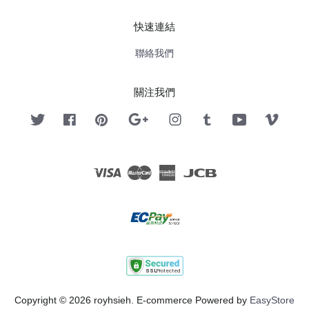
快速連結
聯絡我們
關注我們
Twitter
Facebook
Pinterest
Google
Instagram
Tumblr
YouTube
Vimeo
Visa
Master
American
JCB
Express
Copyright © 2026 royhsieh. E-commerce Powered by
EasyStore