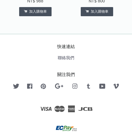
NT$ 988
NT$ 800
加入購物車
加入購物車
快速連結
聯絡我們
關注我們
Twitter
Facebook
Pinterest
Google
Instagram
Tumblr
YouTube
Vimeo
Visa
Master
American
JCB
Express