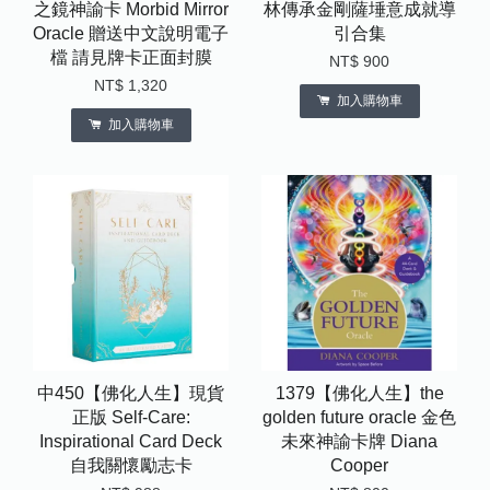
之鏡神諭卡 Morbid Mirror
林傳承金剛薩埵意成就導
Oracle 贈送中文說明電子
引合集
檔 請見牌卡正面封膜
NT$ 900
NT$ 1,320
加入購物車
加入購物車
中450【佛化人生】現貨
1379【佛化人生】the
正版 Self-Care:
golden future oracle 金色
Inspirational Card Deck
未來神諭卡牌 Diana
自我關懷勵志卡
Cooper