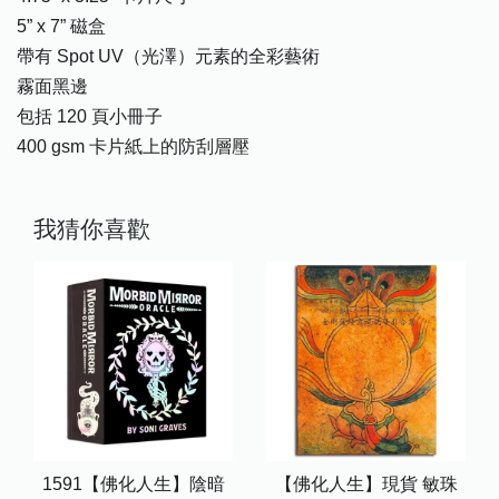
5” x 7” 磁盒
帶有 Spot UV（光澤）元素的全彩藝術
霧面黑邊
包括 120 頁小冊子
400 gsm 卡片紙上的防刮層壓
我猜你喜歡
1591【佛化人生】陰暗
【佛化人生】現貨 敏珠