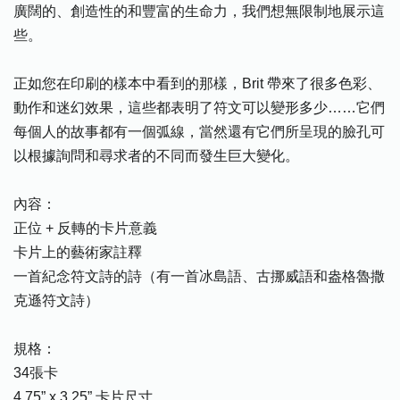
廣闊的、創造性的和豐富的生命力，我們想無限制地展示這
些。
正如您在印刷的樣本中看到的那樣，Brit 帶來了很多色彩、
動作和迷幻效果，這些都表明了符文可以變形多少……它們
每個人的故事都有一個弧線，當然還有它們所呈現的臉孔可
以根據詢問和尋求者的不同而發生巨大變化。
內容：
正位 + 反轉的卡片意義
卡片上的藝術家註釋
一首紀念符文詩的詩（有一首冰島語、古挪威語和盎格魯撒
克遜符文詩）
規格：
34張卡
4.75” x 3.25” 卡片尺寸