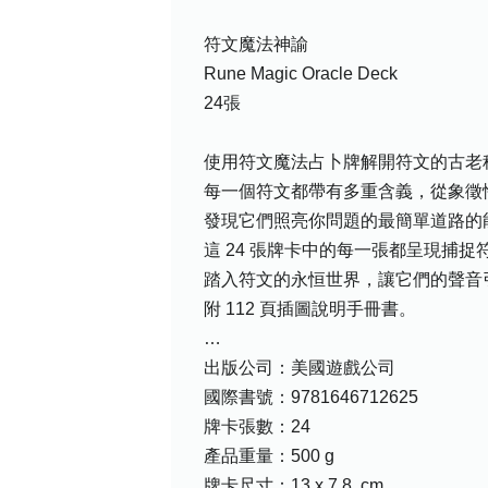
符文魔法神諭
Rune Magic Oracle Deck
24張
使用符文魔法占卜牌解開符文的古老
每一個符文都帶有多重含義，從象徵
發現它們照亮你問題的最簡單道路的
這 24 張牌卡中的每一張都呈現捕
踏入符文的永恒世界，讓它們的聲音
附 112 頁插圖說明手冊書。
…
出版公司：美國遊戲公司
國際書號：9781646712625
牌卡張數：24
產品重量：500 g
牌卡尺寸：13 x 7.8. cm