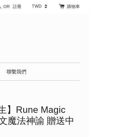
入
OR
註冊
購物車
聯繫我們
】Rune Magic
k 符文魔法神諭 贈送中