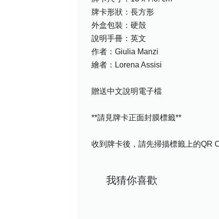
牌卡形狀：長方形
外盒包裝：硬殼
說明手冊：英文
作者：Giulia Manzi
繪者：Lorena Assisi
贈送中文說明電子檔
**請見牌卡正面封膜標籤**
收到牌卡後，請先掃描標籤上的QR 
我猜你喜歡