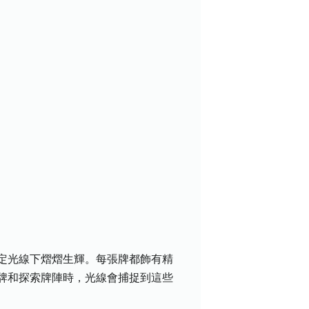
定光線下熠熠生輝。每張牌都飾有精
牌和探索牌陣時，光線會捕捉到這些