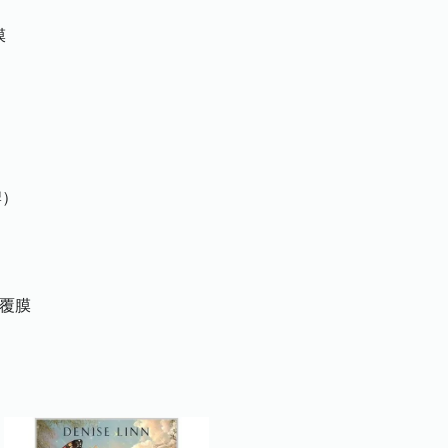
膜
牌）
面覆膜