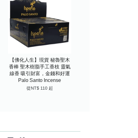
【佛化人生】現貨 秘魯聖木
香棒 聖木樹脂手工香枝 靈氣
線香 吸引財富，金錢和好運
Palo Santo Incense
從
NT$ 110
起