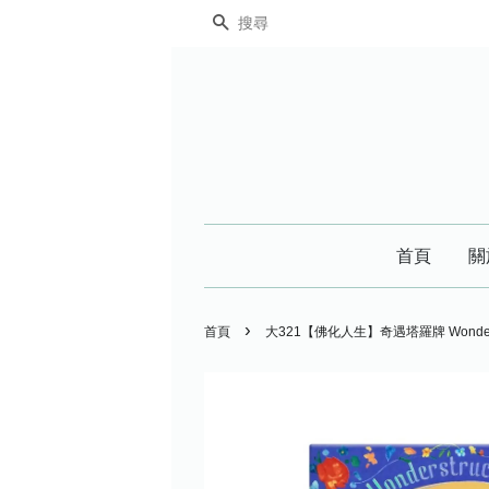
搜尋
首頁
關
›
首頁
大321【佛化人生】奇遇塔羅牌 Wonderst