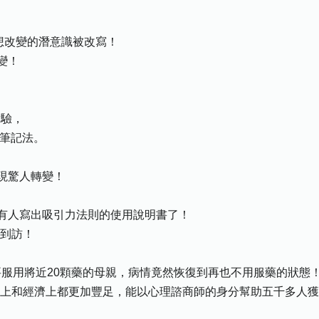
想改變的潛意識被改寫！
變！
實驗，
謝筆記法。
現驚人轉變！
於有人寫出吸引力法則的使用說明書了！
續到訪！
要服用將近20顆藥的母親，病情竟然恢復到再也不用服藥的狀態
神上和經濟上都更加豐足，能以心理諮商師的身分幫助五千多人