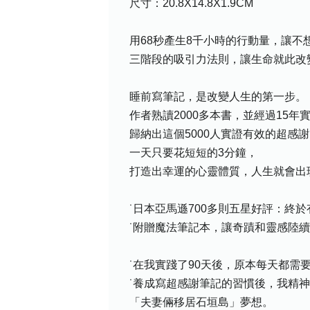
尺寸：20.8X14.8X1.9CM
用68秒產生8千小時的行動量，讓不
三階段的吸引力法則，讓生命就此改
睡前寫筆記，是改變人生的第一步。
作者熟讀2000多本書，並經過15年
歸納出這個5000人實證有效的超感
一天只要花短短的3分鐘，
打造出幸運的心靈體質，人生就會出
˙日本亞馬遜700多則五星好評：終
˙附贈魔法筆記本，讓奇蹟和靈感陸
˙在我實踐了90天後，原本每天都需
˙養成寫超感謝筆記的習慣後，我精
「夫妻倆移居石垣島」夢想。