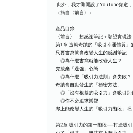
˙此外，我才剛開設了YouTube
（摘自〈前言〉）
產品目錄
〈前言〉 超感謝筆記＋願望實現法
第1章 造就奇蹟的「吸引幸運體質」
只要書寫就會改變人生的感謝筆記
◎為什麼書寫就能改變人生？
先放棄「逞強」心態
◎為什麼「吸引力法則」會失敗？
奇蹟會自動發生的「祕密方法」
◎「沒有根基的吸引力」會吸引到
◎你不必追求樂觀
爬上能改變人生的「吸引力階段」吧
第2章 吸引力的第一階段──打造吸
少了「根基」，無法有正向吸引力