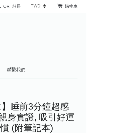
入
OR
註冊
購物車
聯繫我們
生】睡前3分鐘超感
人親身實證, 吸引好運
 (附筆記本)