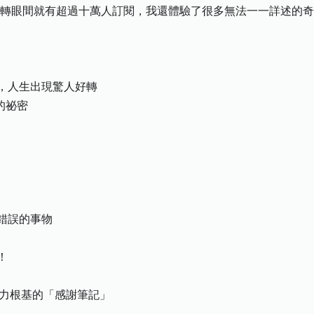
頻道，轉眼間就有超過十萬人訂閱，我還體驗了很多無法一一詳述的
，人生出現驚人好轉
的祕密
錯誤的事物
！
引力根基的「感謝筆記」