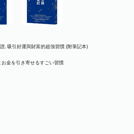
實證, 吸引好運與財富的超強習慣 (附筆記本)
運とお金を引き寄せるすごい習慣