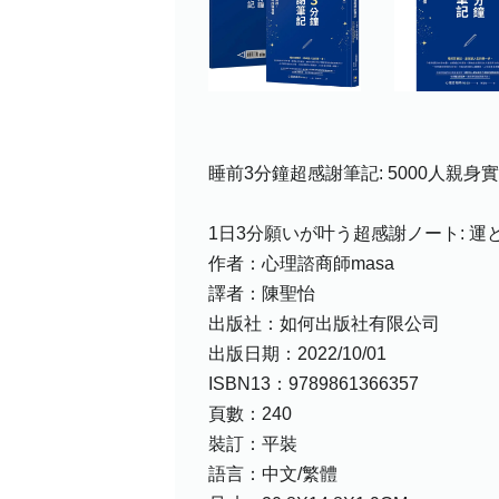
睡前3分鐘超感謝筆記: 5000人親身
1日3分願いが叶う超感謝ノート: 
作者：心理諮商師masa
譯者：陳聖怡
出版社：如何出版社有限公司
出版日期：2022/10/01
ISBN13：9789861366357
頁數：240
裝訂：平裝
語言：中文/繁體