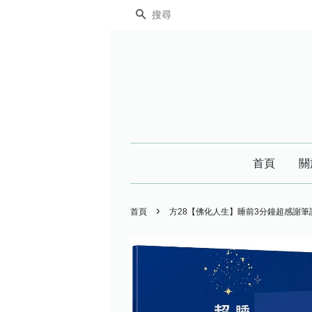
搜尋
首頁
關
›
首頁
方28【佛化人生】睡前3分鐘超感謝筆記: