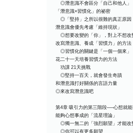
◎潛意識不會區分「自己和他人」
「潛意識×習慣化」的祕密
◎「堅持」之所以很難的真正原因
潛意識會優先考慮「維持現狀」
◎想要改變的「你」，對上不想改
改寫潛意識、養成「習慣力」的方法
◎習慣化的關鍵是「一個一個來」
花二十一天培養習慣力的方法
功課 21天挑戰
◎堅持一百天，就會發生奇蹟
和潛意識打好關係的言語力量
◎來改寫潛意識吧
第4章 吸引力的第三階段──心想就
能夠心想事成的「流星理論」
◎獨一無二的「強烈願望」才能改
◎你可以有更多願望