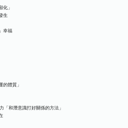
顯化」
發生
」幸福
運的體質」
慣力「和潛意識打好關係的方法」
在