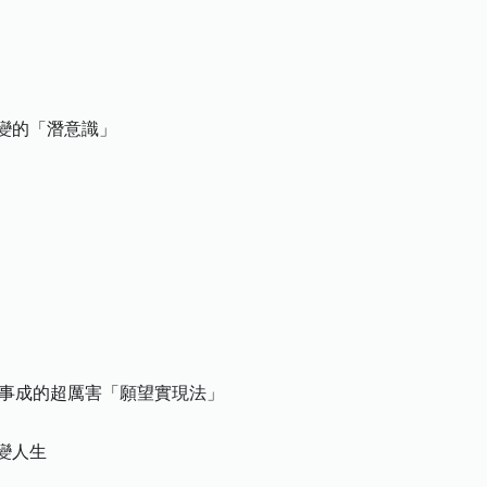
變的「潛意識」
能事成的超厲害「願望實現法」
變人生