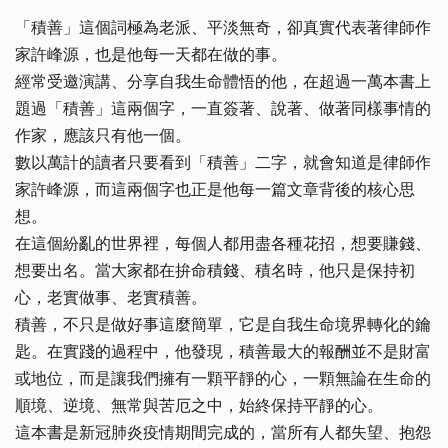
「積善」這個詞極為老派、平淡無奇，卻真實代表著律師作
家許峰源，也是他每一天都在做的事。
經常受邀演講、分享自我生命體悟的他，在超過一萬本書上
題過「積善」這兩個字，一直簽著、說著、做著同樣事情的
作家，應該只有他一個。
數以萬計的讀者只要看到「積善」二字，就會知道是律師作
家許峰源，而這兩個字也正是他每一篇文章背後的核心思
想。
在這個紛亂的世界裡，每個人都用盡各種花招，想要賺錢、
想要出名。當大家都在拚命積錢、積名時，他只是保持初
心，老實做事、老實積善。
積善，不只是做好事這麼簡單，它是自我生命境界轉化的鑰
匙。在實踐的過程中，他發現，積善最大的報酬並不是財富
或地位，而是讓我們擁有一顆平靜的心，一顆無論在生命的
順境、逆境、無常與苦厄之中，始終保持平靜的心。
這本書是新冠肺炎疫情期間完成的，當所有人都失望、抱怨