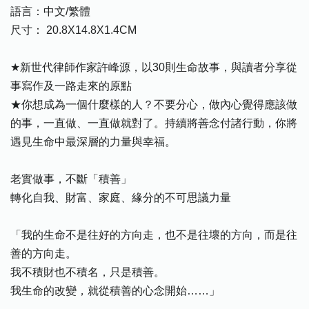
語言：中文/繁體
尺寸： 20.8X14.8X1.4CM
★新世代律師作家許峰源，以30則生命故事，與讀者分享從
事寫作及一路走來的原點
★你想成為一個什麼樣的人？不要分心，做內心覺得應該做
的事，一直做、一直做就對了。持續將善念付諸行動，你將
遇見生命中最深層的力量與幸福。
老實做事，不斷「積善」
轉化自我、財富、家庭、緣分的不可思議力量
「我的生命不是往好的方向走，也不是往壞的方向，而是往
善的方向走。
我不積財也不積名，只是積善。
我生命的改變，就從積善的心念開始……」