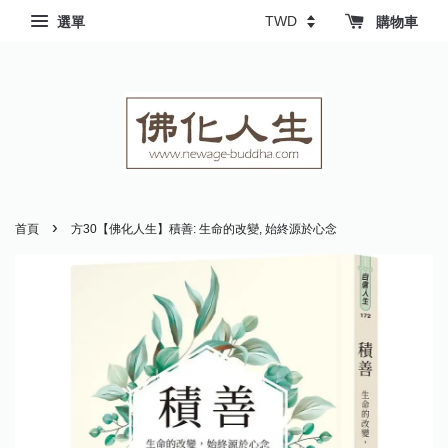
選單
購物車
›
首頁
方30【佛化人生】積善: 生命的改變, 始終源於心念