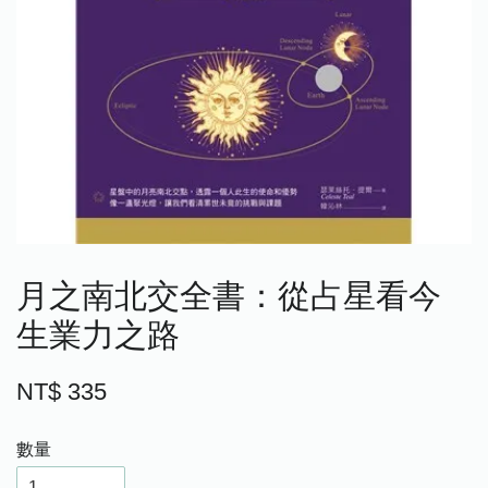
月之南北交全書：從占星看今
生業力之路
NT$ 335
數量