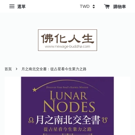
選單
購物車
›
首頁
月之南北交全書：從占星看今生業力之路