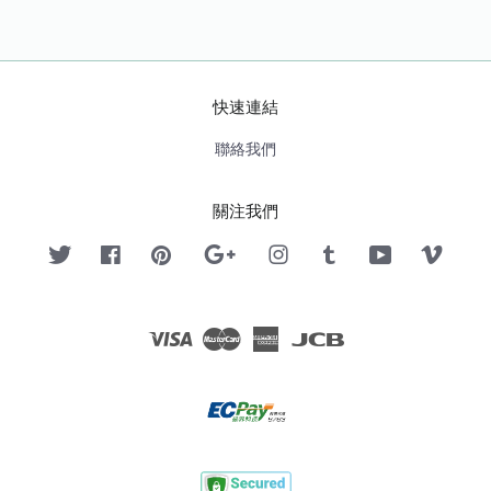
快速連結
聯絡我們
關注我們
Twitter
Facebook
Pinterest
Google
Instagram
Tumblr
YouTube
Vimeo
Visa
Master
American
JCB
Express