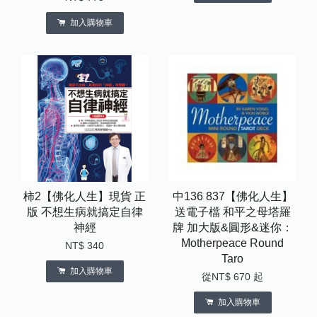
加入購物車
柿2【佛化人生】現貨 正
中136 837【佛化人生】
版 不想生病就搞定自律
送電子檔 和平之母塔羅
神經
牌 加大版&圓形&迷你：
Motherpeace Round
NT$ 340
Taro
加入購物車
從
NT$ 670
起
加入購物車