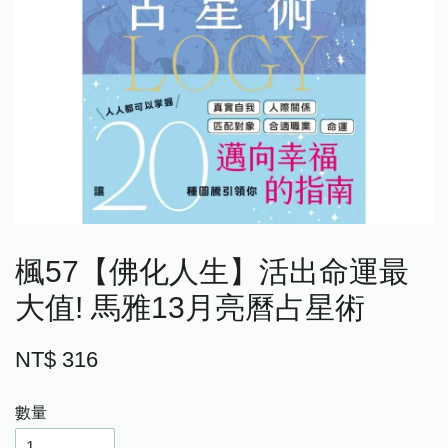
楓57【佛化人生】活出命運最
大值! 馬雅13月亮曆占星術
NT$ 316
數量