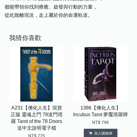
都能帶領你找到療癒、啟發與行動的力量，
從此脫離現況，走上屬於你的命運軌道。
我猜你喜歡
A231【佛化人生】現貨
1386【佛化人生】
正版 靈魂之門 78道門塔
Incubus Tarot 夢魘塔羅牌
羅 Tarot of the 78 Doors
NT$ 796
送中文說明電子檔
加入購物車
NT$ 775