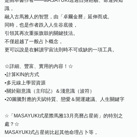
是由本書作者——MASAYUKI透過自身經驗、命運與知
識，
融入古馬雅人的智慧，由「卓爾金曆」延伸而成。
同時，也是作者跌入人生谷底後，
引領其再次重振旗鼓的關鍵技法。
不僅超越了一般占卜概念，
更可以說是在解讀宇宙法則時不可或缺的一項工具。
☆詳細、豐富、實用的內容！☆
•計算KIN的方式
•多元線上學習資源
•關於顯意識（主印記）＆淺意識（波符）
•20圖騰對應的天賦特質、戀愛＆開運建議、人生關鍵字
☆「MASAYUKI式星際馬雅13月亮曆占星術」的特別之
處？☆
MASAYUKI式占星術比起其他命理占卜等，