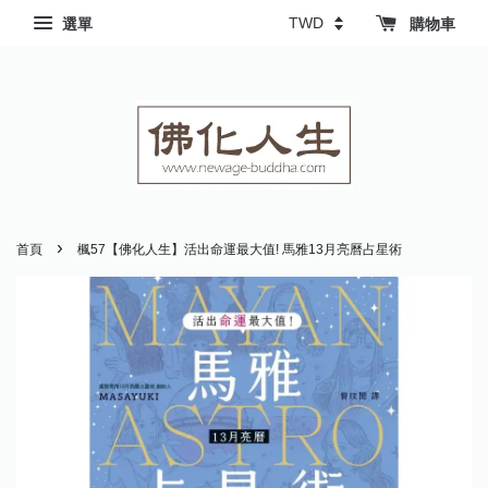
選單
購物車
›
首頁
楓57【佛化人生】活出命運最大值! 馬雅13月亮曆占星術