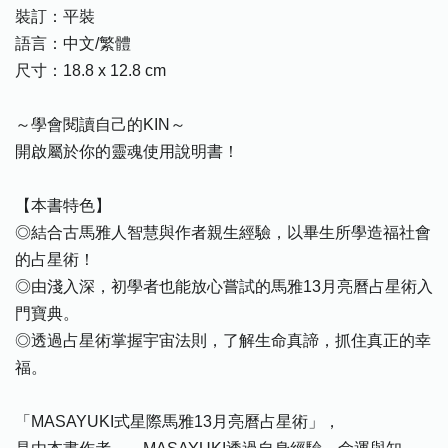
裝訂：平裝
語言：中文/繁體
尺寸：18.8 x 12.8 cm
～學會閱讀自己的KIN～
開啟屬於你的靈魂使用說明書！
【本書特色】
◎結合古馬雅人智慧與作者親生經驗，以畢生所學造福社會
的占星術！
◎由淺入深，初學者也能放心嘗試的馬雅13月亮曆占星術入
門寶典。
◎透過占星術掌握宇宙法則，了解生命真諦，抓住真正的幸
福。
「MASAYUKI式星際馬雅13月亮曆占星術」，