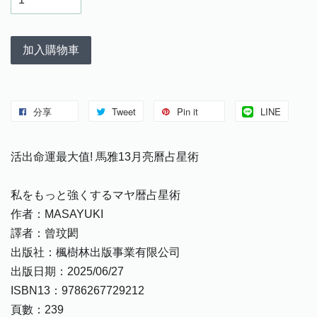
加入購物車
分享
Tweet
Pin it
LINE
活出命運最大值! 馬雅13月亮曆占星術
私をもっと強くするマヤ暦占星術
作者：MASAYUKI
譯者：曾玟閎
出版社：楓樹林出版事業有限公司
出版日期：2025/06/27
ISBN13：9786267729212
頁數：239