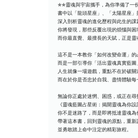
✯✯靈魂與宇宙攜手，為你準備了一
書中以「龍頭星座」、「太陽星座」
深入剖析靈魂的進化歷程與此生的課
你將發現，那些反覆出現的煩惱與困
而你最直覺、最擅長的天賦，正是靈
這不是一本教你「如何改變命運」的
而是一部引導你「活出靈魂真實藍圖
人生就像一場遊戲，重點不在於破關
而在於你是否忠於自我、盡情體驗每
無論你正處於迷惘、困惑，或正在尋
《靈魂藍圖占星術：揭開靈魂為你設
你不是迷路了，而是即將抵達靈魂為
帶著這本書，回到靈魂的原點，重新
並勇敢踏上命中注定的精彩旅程。