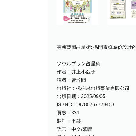
靈魂藍圖占星術: 揭開靈魂為你設計
ソウルプラン占星術
作者：井上小亞子
譯者：曾玟閎
出版社：楓樹林出版事業有限公司
出版日期：2025/09/05
ISBN13：9786267729403
頁數：331
裝訂：平裝
語言：中文/繁體