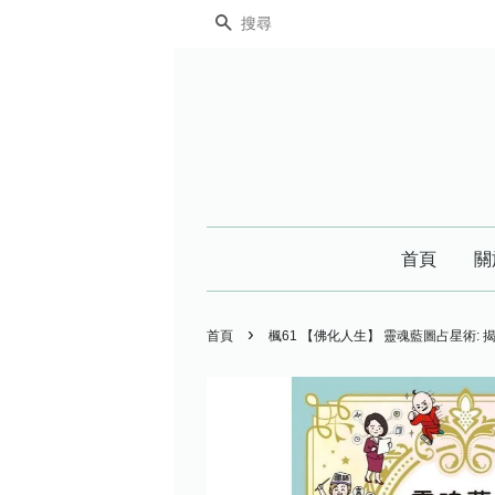
搜尋
首頁
關
›
首頁
楓61 【佛化人生】 靈魂藍圖占星術: