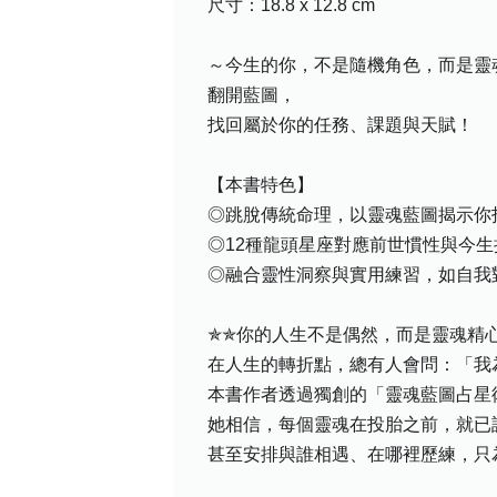
尺寸：18.8 x 12.8 cm
～今生的你，不是隨機角色，而是靈
翻開藍圖，
找回屬於你的任務、課題與天賦！
【本書特色】
◎跳脫傳統命理，以靈魂藍圖揭示你
◎12種龍頭星座對應前世慣性與今
◎融合靈性洞察與實用練習，如自我
✯✯你的人生不是偶然，而是靈魂精
在人生的轉折點，總有人會問：「我
本書作者透過獨創的「靈魂藍圖占星
她相信，每個靈魂在投胎之前，就已
甚至安排與誰相遇、在哪裡歷練，只