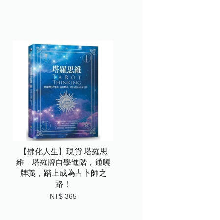
【佛化人生】現貨 塔羅思
維：塔羅牌自學進階，通曉
牌義，踏上成為占卜師之
路！
NT$ 365