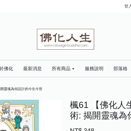
登
於佛化
最新消息
所有商品
服務說明
部落格
 揭開靈魂為你設計的今生今世
楓61 【佛化人
術: 揭開靈魂
NT$ 348