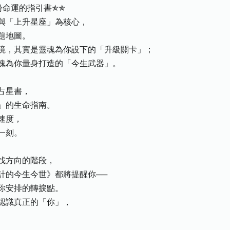
份命運的指引書✯✯
與「上升星座」為核心，
題地圖。
境，其實是靈魂為你設下的「升級關卡」；
魂為你量身打造的「今生武器」。
占星書，
」的生命指南。
速度，
一刻。
找方向的階段，
計的今生今世》都將提醒你──
你安排的轉捩點。
認識真正的「你」，