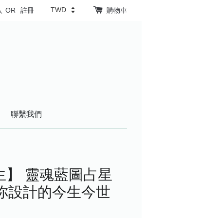
入
OR
註冊
購物車
聯繫我們
生】 靈魂藍圖占星
為你設計的今生今世