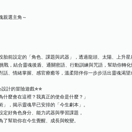
魂親選主角～
投胎前設定的「角色、課題與武器」，透過龍頭、太陽、上升星
生挑戰，結合靈魂後盾、通關密語、行動訓練與咒語，幫助你轉化
對話、情緒掌握、感官療癒等，溫柔陪伴你一步步活出靈魂渴望
心設計的冒險遊戲✯✯
為什麼會在這裡？我真正的使命是什麼？」
術」，揭示靈魂早已安排的「今生劇本」。
設定好角色身分、能力武器與學習課題，
為了幫助你在今生覺醒、成長與蛻變。