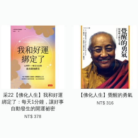
采22【佛化人生】我和好運
【佛化人生】覺醒的勇氣
綁定了：每天1分鐘，讓好事
NT$ 316
自動發生的開運祕密
NT$ 378