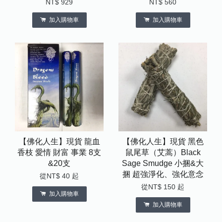
NT$ 929
NT$ 560
加入購物車
加入購物車
【佛化人生】現貨 龍血
【佛化人生】現貨 黑色
香枝 愛情 財富 事業 8支
鼠尾草（艾蒿）Black
&20支
Sage Smudge 小捆&大
捆 超強淨化、強化意念
從
NT$ 40
起
從
NT$ 150
起
加入購物車
加入購物車