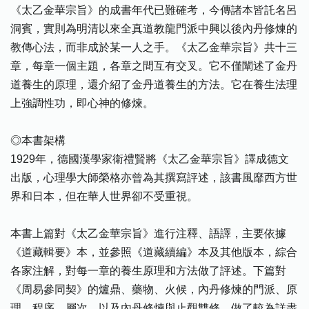
《太乙金華宗旨》的成書年代已難確考，今傳諸本皆託名呂
洞賓，實則為明清以來全真道教龍門派中興以後內丹修煉的
教傳心法，而非成於某一人之手。《太乙金華宗旨》共十三
章，每章一個主題，各章之間互有交叉。它不僅闡述了金丹
道養生的原理，還介紹了金丹道養生的方法。它在養生法理
上強調性功，即心神的修煉。
◎本書架構
1929年，德國漢學家衛禮賢將《太乙金華宗旨》譯成德文
出版，心理學大師榮格亦曾為其撰寫評述，該書風靡西方世
界和日本，但在華人世界卻不受重視。
本書上篇對《太乙金華宗旨》進行注釋、語譯，主要依據
《道藏輯要》本，並參照《道藏續編》本及其他版本，綜合
各家注解，對每一章的養生原理和方法做了評述。下篇對
《周易參同契》的爐鼎、藥物、火候，內丹修煉的門派、原
理、程序、層次，以及內丹修煉與止觀雙修，做了較為詳盡