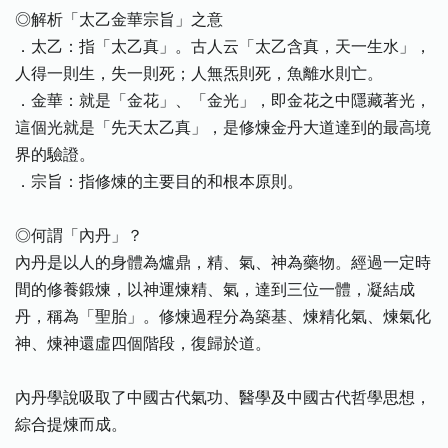
◎解析「太乙金華宗旨」之意
．太乙：指「太乙真」。古人云「太乙含真，天一生水」，
人得一則生，失一則死；人無炁則死，魚離水則亡。
．金華：就是「金花」、「金光」，即金花之中隱藏著光，
這個光就是「先天太乙真」，是修煉金丹大道達到的最高境
界的驗證。
．宗旨：指修煉的主要目的和根本原則。
◎何謂「內丹」？
內丹是以人的身體為爐鼎，精、氣、神為藥物。經過一定時
間的修養鍛煉，以神運煉精、氣，達到三位一體，凝結成
丹，稱為「聖胎」。修煉過程分為築基、煉精化氣、煉氣化
神、煉神還虛四個階段，復歸於道。
內丹學說吸取了中國古代氣功、醫學及中國古代哲學思想，
綜合提煉而成。