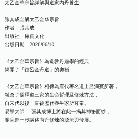
太乙金華宗旨詳解與道家內丹養生
张其成全解太乙金华宗旨
作者：張其成
出版社：橡實文化
出版日期：2026/06/10
《太乙金華宗旨》為道教丹鼎學的經典
揭開了「鍾呂金丹道」的奧祕
《太乙金華宗旨》相傳為唐代著名道士呂洞賓所著，
融會了儒釋道三家的生命哲理及修煉方法，
自宋代以後一直被歷代養生家所尊奉。
易學大師──張其成博士將在此一揭其神祕面紗，
並且進一步講述內丹修煉的源流與發展。