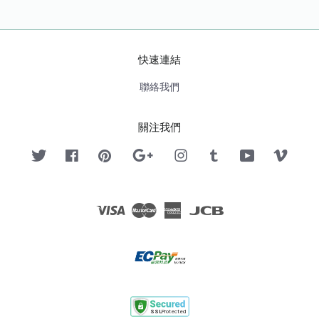
快速連結
聯絡我們
關注我們
Twitter
Facebook
Pinterest
Google
Instagram
Tumblr
YouTube
Vimeo
Visa
Master
American
JCB
Express