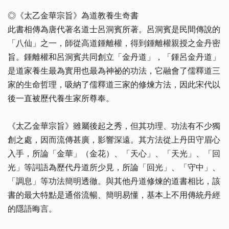
◎《太乙金華宗旨》為道教養生奇書
此書相傳為唐代著名道士呂洞賓所著。呂洞賓是民間傳說的
「八仙」之一，師從高道鍾離權，得到鍾離權親授之金丹密
旨。鍾離權和呂洞賓共同創立「金丹道」，「鍾呂金丹道」
是道家養生最為實用也最為神祕的功法，它融會了儒釋道三
家的生命哲理，吸納了儒釋道三家的修煉方法，因此宋代以
後一直被歷代養生家所尊奉。
《太乙金華宗旨》雖屬後起之秀，但其功理、功法有不少獨
創之處，因而流傳甚廣，影響深遠。其方法從上丹田守眉心
入手，所論「金華」（金花）、「天心」、「天光」、「回
光」等詞語為歷代丹道所少見，所論「回光」、「守中」、
「調息」等功法簡明透徹。與其他丹道修煉的道書相比，該
書的最大特點是通俗流暢、簡明易懂，基本上不用傳統丹經
的隱語晦言。