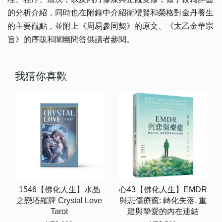
的分析介紹，同時也在附錄中介紹衛禮賢和榮格對金丹養生
的主要觀點，並附上《周易參同契》的原文、《太乙金華宗
旨》的序跋和闡幽問答供讀者參閱。
我猜你喜歡
1546【佛化人生】水晶
心43【佛化人生】EMDR
之戀塔羅牌 Crystal Love
與悲傷療癒: 轉化失落, 重
Tarot
建與摯愛的內在連結