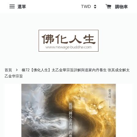
選單
購物車
›
首頁
橡72【佛化人生】太乙金華宗旨詳解與道家內丹養生 张其成全解太
乙金华宗旨