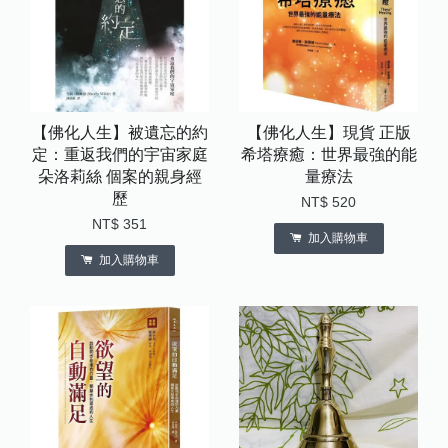
【佛化人生】被遺忘的約
【佛化人生】現貨 正版
定：重返我們的宇宙家庭
希塔療癒：世界最強的能
朵洛莉絲 個案的親身經
量療法
歷
NT$ 520
NT$ 351
加入購物車
加入購物車