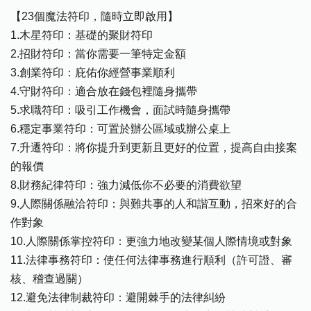
【23個魔法符印，隨時立即啟用】
1.木星符印：基礎的聚財符印
2.招財符印：當你需要一筆特定金額
3.創業符印：庇佑你經營事業順利
4.守財符印：適合放在錢包裡隨身攜帶
5.求職符印：吸引工作機會，面試時隨身攜帶
6.穩定事業符印：可置於辦公區域或辦公桌上
7.升遷符印：將你提升到更新且更好的位置，提高自由接案
的報價
8.財務紀律符印：強力減低你不必要的消費欲望
9.人際關係融洽符印：與難共事的人和諧互動，招來好的合
作對象
10.人際關係掌控符印：更強力地改變某個人際情境或對象
11.法律事務符印：使任何法律事務進行順利（許可證、審
核、稽查過關）
12.避免法律制裁符印：避開棘手的法律糾紛