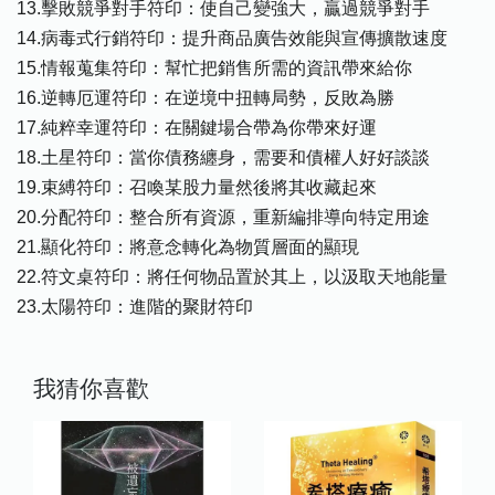
13.擊敗競爭對手符印：使自己變強大，贏過競爭對手
14.病毒式行銷符印：提升商品廣告效能與宣傳擴散速度
15.情報蒐集符印：幫忙把銷售所需的資訊帶來給你
16.逆轉厄運符印：在逆境中扭轉局勢，反敗為勝
17.純粹幸運符印：在關鍵場合帶為你帶來好運
18.土星符印：當你債務纏身，需要和債權人好好談談
19.束縛符印：召喚某股力量然後將其收藏起來
20.分配符印：整合所有資源，重新編排導向特定用途
21.顯化符印：將意念轉化為物質層面的顯現
22.符文桌符印：將任何物品置於其上，以汲取天地能量
23.太陽符印：進階的聚財符印
我猜你喜歡