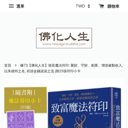
選單
購物車
›
首頁
橡73【佛化人生】致富魔法符印: 聚財、守財、創業、增加被動收入,
以朱彼特之名, 祈請金錢滾滾之流 (附23張符印小卡