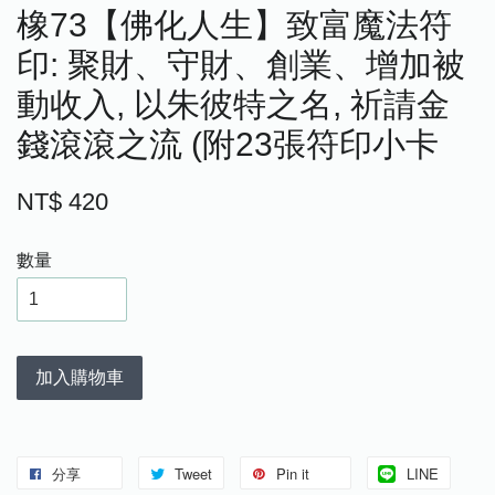
橡73【佛化人生】致富魔法符
印: 聚財、守財、創業、增加被
動收入, 以朱彼特之名, 祈請金
錢滾滾之流 (附23張符印小卡
NT$ 420
數量
加入購物車
分享
Tweet
Pin it
LINE