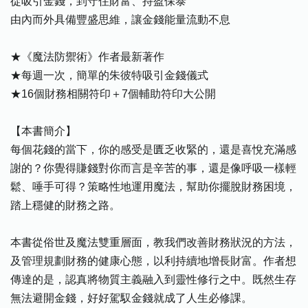
從吸引金錢，到守住財富、持盈保泰
由內而外具備豐盛思維，讓金錢能量流動不息
★《魔法防禦術》作者最新著作
★每週一次，簡單的朱彼特吸引金錢儀式
★16個財務相關符印＋7個輔助符印大公開
【本書簡介】
每個花錢的當下，你的感受是匱乏收緊的，還是喜悅充滿感
謝的？你覺得賺錢對你而言是辛苦的事，還是像呼吸一樣輕
鬆、唾手可得？策略性地運用魔法，幫助你擺脫財務困境，
踏上穩健的財務之路。
本書從俗世及魔法雙重層面，教我們改善財務狀況的方法，
及管理規劃財務的健康心態，以利持續地增長財富。作者想
傳達的是，認真將物質主義融入到靈性修行之中。既然生存
無法避開金錢，好好駕馭金錢就成了人生必修課。