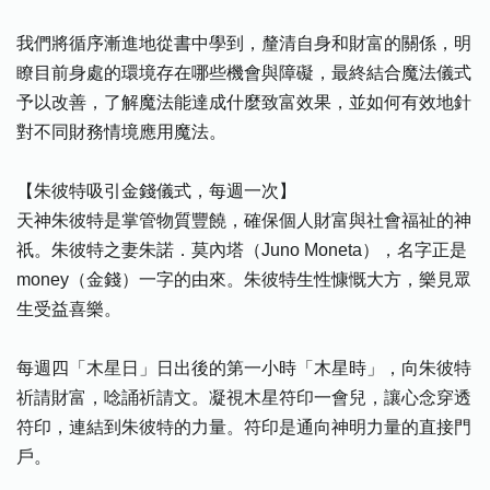
我們將循序漸進地從書中學到，釐清自身和財富的關係，明
瞭目前身處的環境存在哪些機會與障礙，最終結合魔法儀式
予以改善，了解魔法能達成什麼致富效果，並如何有效地針
對不同財務情境應用魔法。
【朱彼特吸引金錢儀式，每週一次】
天神朱彼特是掌管物質豐饒，確保個人財富與社會福祉的神
祇。朱彼特之妻朱諾．莫內塔（Juno Moneta），名字正是
money（金錢）一字的由來。朱彼特生性慷慨大方，樂見眾
生受益喜樂。
每週四「木星日」日出後的第一小時「木星時」，向朱彼特
祈請財富，唸誦祈請文。凝視木星符印一會兒，讓心念穿透
符印，連結到朱彼特的力量。符印是通向神明力量的直接門
戶。