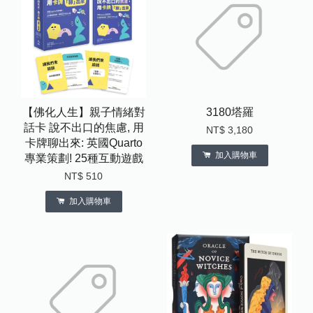
【佛化人生】親子情緒對
3180塔羅
話卡 說不出口的焦慮, 用
NT$ 3,180
卡牌聊出來: 英國Quarto
加入購物車
專業策劃! 25種互動遊戲
NT$ 510
加入購物車