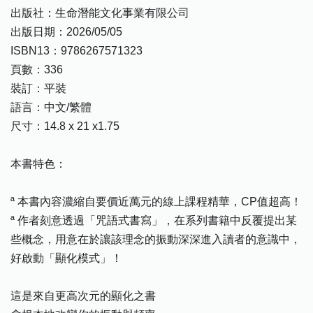
出版社：生命潛能文化事業有限公司
出版日期：2026/05/05
ISBN13：9786267571323
頁數：336
裝訂：平裝
語言：中文/繁體
尺寸：14.8 x 21 x1.75
本書特色：
ª 本書內容濃縮自要價近萬元的線上課程精華，CP值超高！
ª 作者刻意透過「咒語式書寫」，在系列書籍中反覆提出某
些概念，用意在於讓該理念的振動深深進入讀者的意識中，
好啟動「顯化模式」！
這是來自更高次元的顯化之書