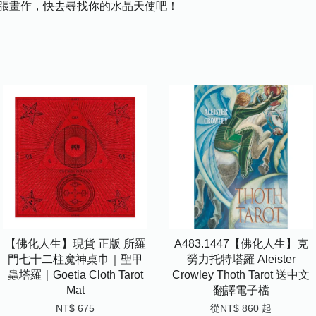
4張畫作，快去尋找你的水晶天使吧！
【佛化人生】現貨 正版 所羅
A483.1447【佛化人生】克
門七十二柱魔神桌巾｜聖甲
勞力托特塔羅 Aleister
蟲塔羅｜Goetia Cloth Tarot
Crowley Thoth Tarot 送中文
Mat
翻譯電子檔
NT$ 675
從
NT$ 860
起