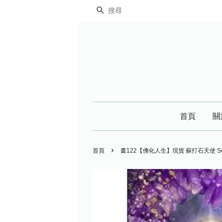
搜尋
首頁
關
›
首頁
畫122【佛化人生】現貨 蘇打石天使 Sod