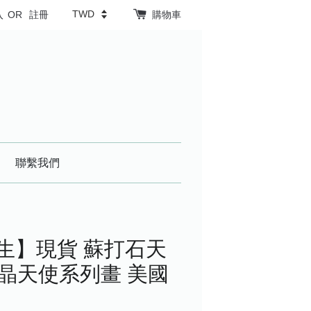
入
OR
註冊
購物車
聯繫我們
人生】現貨 蘇打石天
 - 水晶天使系列畫 美國