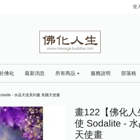
登
於佛化
最新消息
所有商品
服務說明
部落格
alite - 水晶天使系列畫 美國天使畫
畫122【佛化
使 Sodalite
天使畫