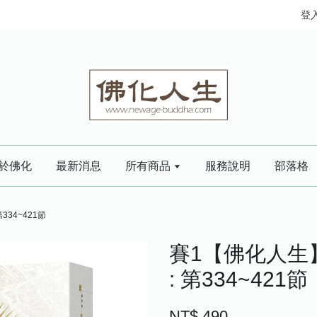
登
於佛化
最新消息
所有商品
服務說明
部落格
334~421節
賽1【佛化人生】
: 第334~421節
NT$ 490