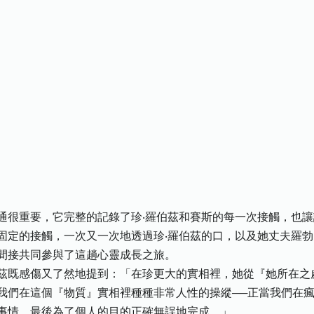
通很重要，它完整的記錄了珍‧羅伯茲和賽斯的每一次接觸，也
固定的接觸，一次又一次地透過珍‧羅伯茲的口，以及她丈夫羅勃
間接共同參與了這趟心靈成長之旅。
茲既感傷又了然地提到：「在珍更大的實相裡，她從『她所在之
我們在這個『物質』實相裡種種非常人性的操縱──正當我們在
事情，最後為了個人的目的正確無誤地完成。」