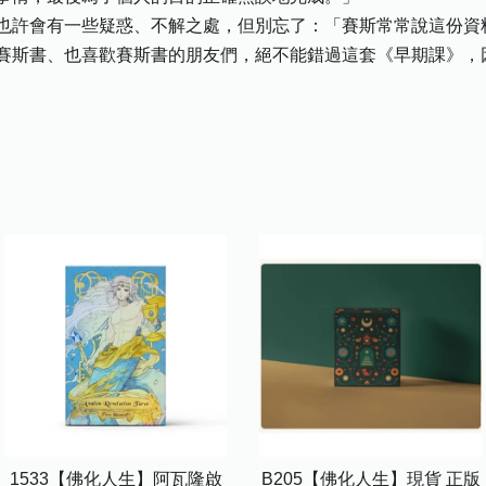
也許會有一些疑惑、不解之處，但別忘了：「賽斯常常說這份資
賽斯書、也喜歡賽斯書的朋友們，絕不能錯過這套《早期課》，
1533【佛化人生】阿瓦隆啟
B205【佛化人生】現貨 正版