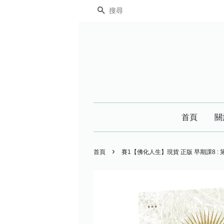
搜尋
首頁
關
›
首頁
賽1【佛化人生】現貨 正版 早期課8 : 第