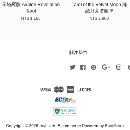
示塔羅牌 Avalon Revelation
Tarot of the Velvet Moon 絲
Tarot
絨月亮塔羅牌
NT$ 1,155
NT$ 2,880
關注我們
Twitter
Facebook
Pinterest
Google
Ins
Visa
Master
American
JCB
Express
Copyright © 2026 royhsieh. E-commerce Powered by
EasyStore