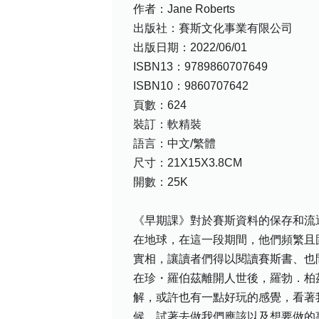
作者：Jane Roberts
出版社：賽斯文化事業有限公司
出版日期：2022/06/01
ISBN13：9789860707649
ISBN10：9860707642
頁數：624
裝訂：軟精裝
語言：中文/繁體
尺寸：21X15X3.8CM
開數：25K
《早期課》對於賽斯資料的保存和流
在地球，在這一段期間，他們頻繁且
實相，讓讀者們得以閱讀賽斯書、也
在珍・羅伯茲離開人世後，羅勃．柏
解，或許也有一點好玩的感覺，看著
候，試著去做我們應該以及想要做的