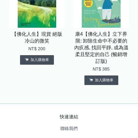
【佛化人生】現貨 絕版
康4【佛化人生】立下界
冷山的微笑
限: 卸除生命中不必要的
內疚感, 找回平靜, 成為溫
NT$ 200
柔且堅定的自己 (暢銷增
加入購物車
訂版)
NT$ 385
加入購物車
快速連結
聯絡我們