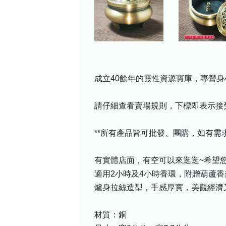
成立40餘年的靈性資源寶庫，專營身
請仔細查看賣場規則，下標即表示接
**所有產品皆可批發、團購，如有
有實體店面，有空可以來逛逛~希望您喜
適用2小時及4小時香環，附贈葫蘆
爐身拉絲造型，手感厚實，美觀經濟
材質：銅