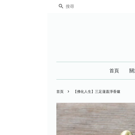
搜尋
首頁
關
›
首頁
【佛化人生】三足蓮蓋淨香爐