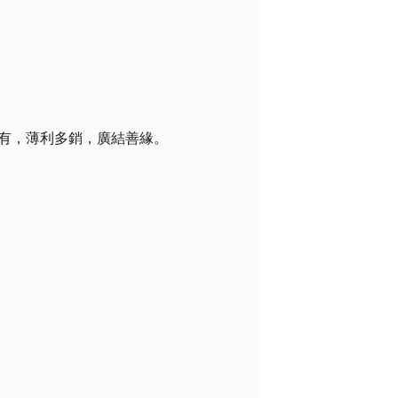
盡有，薄利多銷，廣結善緣。