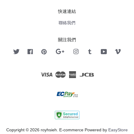
快速連結
聯絡我們
關注我們
Twitter
Facebook
Pinterest
Google
Instagram
Tumblr
YouTube
Vimeo
Visa
Master
American
JCB
Express
Copyright © 2026 royhsieh. E-commerce Powered by
EasyStore