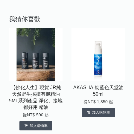
我猜你喜歡
【佛化人生】現貨 JR純
AKASHA-靛藍色天堂油
天然野生採摘有機精油
50ml
5ML系列產品 淨化、接地
從
NT$ 1,350
起
都好用 精油
加入購物車
從
NT$ 590
起
加入購物車