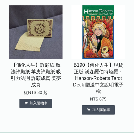
【佛化人生】許願紙 魔
B190【佛化人生】現貨
法許願紙 羊皮許願紙 吸
正版 漢森羅伯特塔羅：
引力法則 許願成真 美夢
Hanson-Roberts Tarot
成真
Deck 贈送中文說明電子
檔
從
NT$ 30
起
NT$ 675
加入購物車
加入購物車