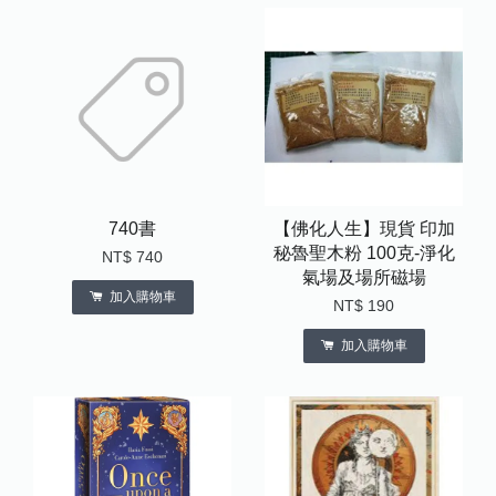
740書
【佛化人生】現貨 印加
秘魯聖木粉 100克-淨化
NT$ 740
氣場及場所磁場
加入購物車
NT$ 190
加入購物車