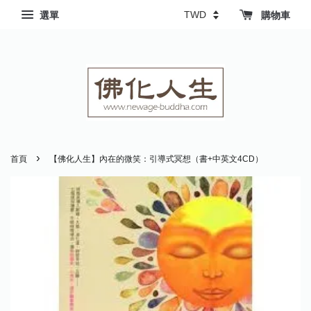
選單
購物車
›
首頁
【佛化人生】內在的微笑：引導式冥想（書+中英文4CD）