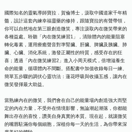
國際知名的靈氣導師寶拉．賀倫博士，汲取中國道家千年精
髓，設計這套內練幸福靈藥的修持，跟隨寶拉的有聲帶領，
你可以自然地在第三眼創造微笑，專注汲取內在微笑帶來的
各種益處。聆聽「內在微笑練習1」，清除體內的能量阻塞
轉化毒素，運用療癒聲音對準腎臟、肝臟、脾臟及胰臟、肺
臟、心臟、消化系統，激發正屬性的特質，感受存在的狂
喜；透過「內在微笑練習2」進入小周天模式，倍增滋養生
命的能量，循環體內不間斷。搭配書中加值收錄每日一練、
簡單五步驟的調伏心靈功法：蓮花呼吸與收攝五感，讓內在
微笑發揮最大助益。
當熟練內在的微笑，我們會在自己的能量場內創造強大而堅
定的內在力量，不受外在情境影響，無論潮起潮落，你都能
舞出存在的喜悅，讚美自身真實的本質。現在起，就讓微笑
的嘴唇駐滿你每個細胞，深植你每一天的生活，為你帶來深