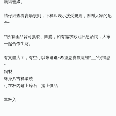
廣結善緣。
請仔細查看賣場規則，下標即表示接受規則，謝謝大家的配
合~
**所有產品皆可批發、團購，如有需求歡迎訊息洽詢，大家
一起合作生財。
有實體店面，有空可以來逛逛~希望您喜歡這裡^__^祝福您
~
銅製
杯身八吉祥環繞
可在杯內鋪上碎石，擺上供品
單杯入