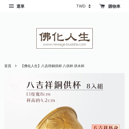
選單
購物車
›
首頁
【佛化人生】八吉祥銅供杯 八供杯 供水杯