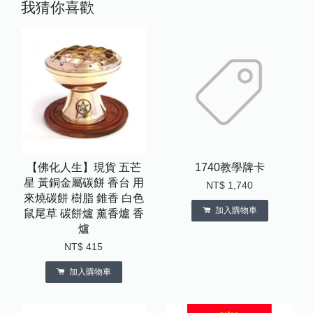
我猜你喜歡
【佛化人生】現貨 五芒
1740教學牌卡
星 黃銅金屬碳餅 香台 用
NT$ 1,740
來燒碳餅 樹脂 錐香 白色
加入購物車
鼠尾草 碳餅爐 薰香爐 香
爐
NT$ 415
加入購物車