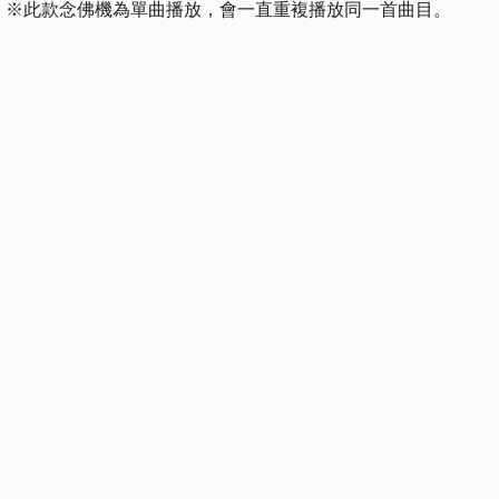
】 ※此款念佛機為單曲播放，會一直重複播放同一首曲目。