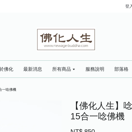
登
於佛化
最新消息
所有商品
服務說明
部落格
5合一唸佛機
【佛化人生】唸
15合一唸佛機
NT$ 850