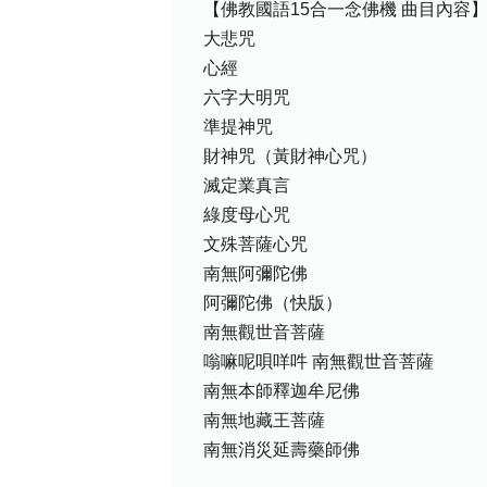
【佛教國語15合一念佛機 曲目內容
大悲咒
心經
六字大明咒
準提神咒
財神咒（黃財神心咒）
滅定業真言
綠度母心咒
文殊菩薩心咒
南無阿彌陀佛
阿彌陀佛（快版）
南無觀世音菩薩
嗡嘛呢唄咩吽 南無觀世音菩薩
南無本師釋迦牟尼佛
南無地藏王菩薩
南無消災延壽藥師佛