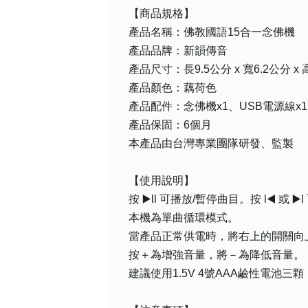
【商品規格】
產品名稱：佛教國語15合一念佛機
產品品牌：新韻傳音
產品尺寸：長9.5公分 x 寬6.2公分 x 
產品顏色：藕荷色
產品配件：念佛機x1、USB電源線x
產品保固：6個月
本產品由台灣專業團隊研發、監製
【使用說明】
按 ▶️ll 可播放/暫停曲目。按 l◀️ 或 
本機為單曲循環模式。
當產品正常供電時，將右上的開關向
按＋為增強音量，將－為降低音量。
建議使用1.5V 4號AAA鹼性電池三顆