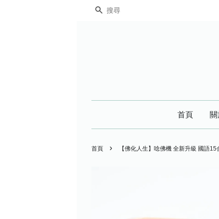
搜尋
首頁
關
›
首頁
【佛化人生】唸佛機 全新升級 國語1