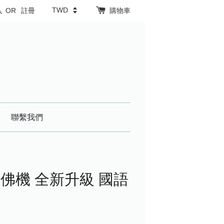
入
OR
註冊
購物車
聯繫我們
佛機 全新升級 國語