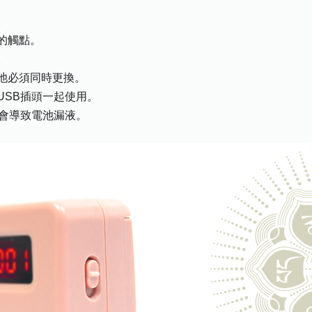
。
的觸點。
。
池必須同時更換。
USB插頭一起使用。
，會導致電池漏液。