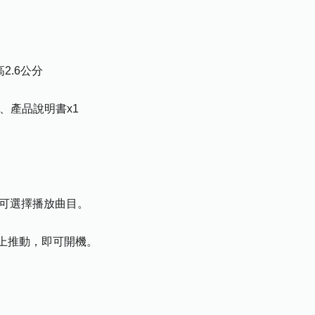
高2.6公分
1、產品說明書x1
▶️l 可選擇播放曲目。
上推動，即可開機。