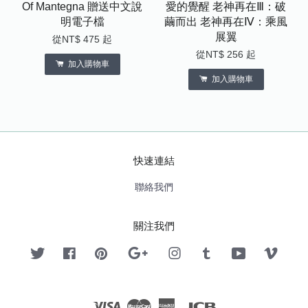
Of Mantegna 贈送中文說
愛的覺醒 老神再在Ⅲ：破
明電子檔
繭而出 老神再在Ⅳ：乘風
展翼
從
NT$ 475
起
從
NT$ 256
起
加入購物車
加入購物車
快速連結
聯絡我們
關注我們
Twitter
Facebook
Pinterest
Google
Instagram
Tumblr
YouTube
Vimeo
Visa
Master
American
JCB