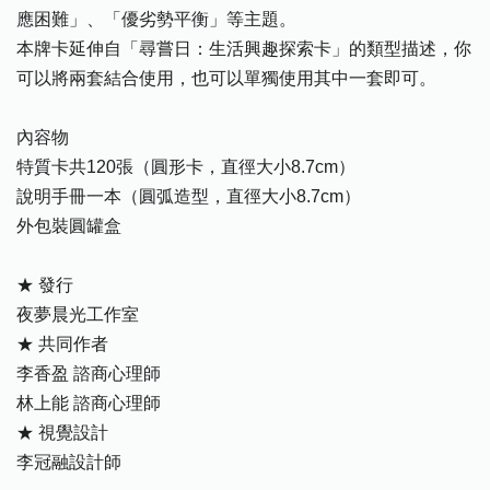
應困難」、「優劣勢平衡」等主題。
本牌卡延伸自「尋嘗日：生活興趣探索卡」的類型描述，你
可以將兩套結合使用，也可以單獨使用其中一套即可。
內容物
特質卡共120張（圓形卡，直徑大小8.7cm）
說明手冊一本（圓弧造型，直徑大小8.7cm）
外包裝圓罐盒
★ 發行
夜夢晨光工作室
★ 共同作者
李香盈 諮商心理師
林上能 諮商心理師
★ 視覺設計
李冠融設計師