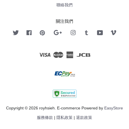
聯絡我們
關注我們
Twitter
Facebook
Pinterest
Google
Instagram
Tumblr
YouTube
Vimeo
Visa
Master
American
JCB
Express
Copyright © 2026 royhsieh. E-commerce Powered by
EasyStore
服務條款
|
隱私政策
|
退款政策