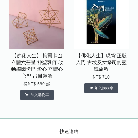
【佛化人生】 梅爾卡巴
【佛化人生】現貨 正版
立體六芒星 神聖幾何 啟
入門-古埃及女祭司的靈
動梅爾卡巴 愛心 立體心
魂旅程
心型 吊掛裝飾
NT$ 710
從
NT$ 590
起
加入購物車
加入購物車
快速連結