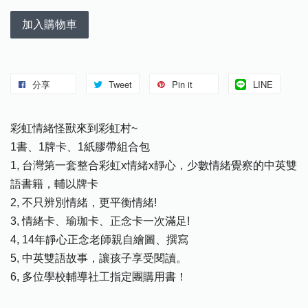
加入購物車
分享
Tweet
Pin it
LINE
彩虹情緒怪獸來到彩虹村~
1書、1牌卡、1紙膠帶組合包
1, 台灣第一套整合彩虹x情緒x靜心，少數情緒覺察的中英雙
語書籍，輔以牌卡
2, 不只辨別情緒，更平衡情緒!
3, 情緒卡、瑜珈卡、正念卡一次滿足!
4, 14年靜心正念老師親自繪圖、撰寫
5, 中英雙語故事，讓孩子享受閱讀。
6, 多位學校輔導社工指定團購用書！