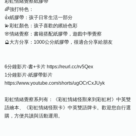
彩虹情緒覺察紙膠帶
🌈強打特色：
👍紙膠帶：孩子日常生活一部分
💫彩虹顏色：孩子喜歡的繽紛色彩
🌸情緒覺察：書籍搭配紙膠帶，遊戲中學覺察
🔮大方分享：1000公分紙膠帶，很適合分享給朋友
6分鐘影片-書+卡片 https://reurl.cc/rv5Qex
1分鐘影片-紙膠帶影片
https://www.youtube.com/shorts/ugOCrCxJUyk
彩虹情緒覺察系列有：《彩虹情緒怪獸來到彩虹村》中英雙
語繪本、《彩虹情緒怪獸卡》中英雙語牌卡。歡迎您自行選
購，方便共讀與活動運用。