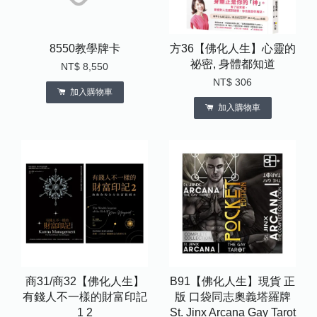
8550教學牌卡
方36【佛化人生】心靈的
祕密, 身體都知道
NT$ 8,550
NT$ 306
加入購物車
加入購物車
商31/商32【佛化人生】
B91【佛化人生】現貨 正
有錢人不一樣的財富印記
版 口袋同志奧義塔羅牌
1 2
St. Jinx Arcana Gay Tarot