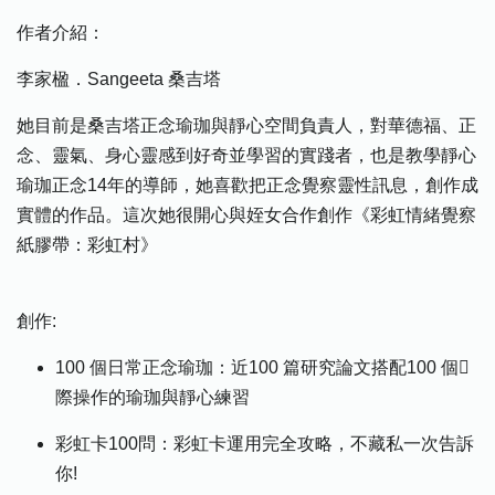
作者介紹：
李家楹．Sangeeta 桑吉塔
她目前是桑吉塔正念瑜珈與靜心空間負責人，對華德福、正
念、靈氣、身心靈感到好奇並學習的實踐者，也是教學靜心
瑜珈正念14年的導師，她喜歡把正念覺察靈性訊息，創作成
實體的作品。這次她很開心與姪女合作創作《彩虹情緒覺察
紙膠帶：彩虹村》
創作:
100 個日常正念瑜珈：近100 篇研究論文搭配100 個􏰀
際操作的瑜珈與靜心練習
彩虹卡100問：彩虹卡運用完全攻略，不藏私一次告訴
你!