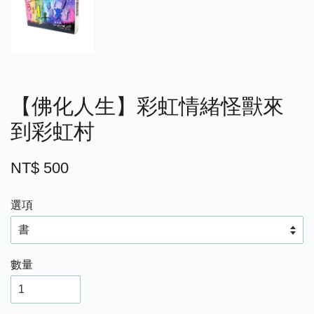
【佛化人生】彩虹情緒怪獸來
到彩虹村
NT$ 500
選項
數量