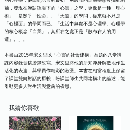
的心理學，他回到語言的最初，用嚴謹的語源學態度抽絲剝
繭，發現在漢語語境下的「心靈」之學，更像是一種「理心
術」，是關乎「性命」、「天道」的學問，從來就不只是
「心裡面」的學問而已。「生活中無處不是心理學。心理學
的核心概念『自我』，其所在之處正是『散布在人的周
遭』。」。
本書由2015年宋文里以「心靈的社會建構」為題的八堂講
課內容錄音稿謄錄改寫。宋文里將他的所知渾身解數地作生
活化的表達，與學員作精彩的激盪。本書在相當程度上保留
了課堂雙向對話的原貌，盼課堂師生共同建構出的論述，能
引動更多人對生活與意義的省思。
我猜你喜歡