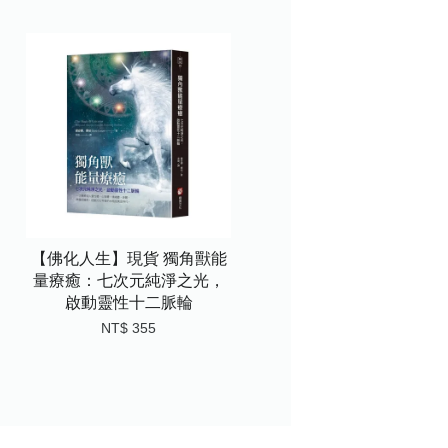
【佛化人生】現貨 獨角獸能
量療癒：七次元純淨之光，
啟動靈性十二脈輪
NT$ 355