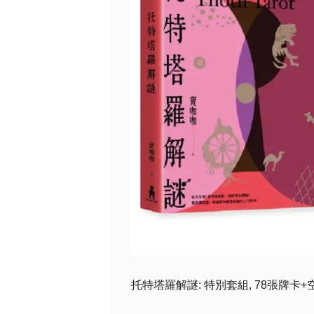
托特塔羅解謎: 特別套組, 78張牌卡+