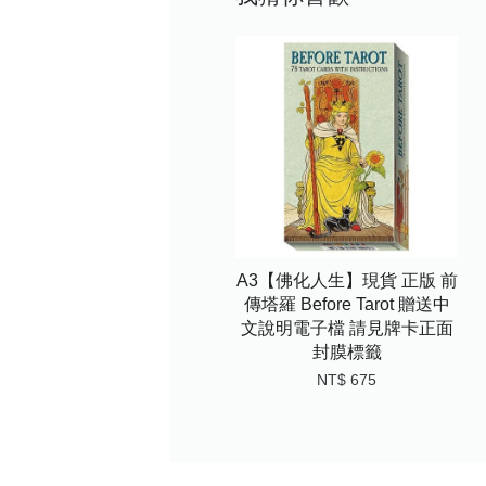
A3【佛化人生】現貨 正版 前
傳塔羅 Before Tarot 贈送中
文說明電子檔 請見牌卡正面
封膜標籤
NT$ 675