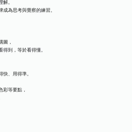
理解。
牌成為思考與覺察的練習。
構圖，
看得到，等於看得懂。
得快、用得準。
色彩等要點，
。