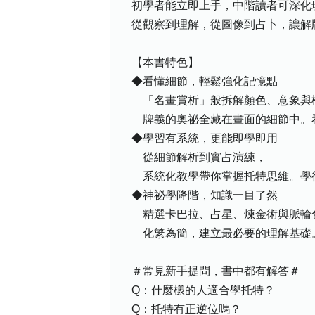
初學者能立即上手，中階讀者可深化
從觀察到理解，從圖像到占卜，讓解
【本書特色】
◆看懂細節，輕鬆強化記憶點
「名畫賞析」般拆解顏色、意象與
牌義的奧祕全藏在畫面的細節中。
◆學習有系統，更能即學即用
從細節解析到實占演練，
系統化教學帶你掌握托特思維。學
◆神祕學降階，知識一目了然
精選卡巴拉、占星、煉金術與脈輪
化繁為簡，建立最必要的理解基礎
＃常見新手提問，書中都有解答＃
Q：什麼樣的人適合學托特？
Q：托特有正逆位嗎？