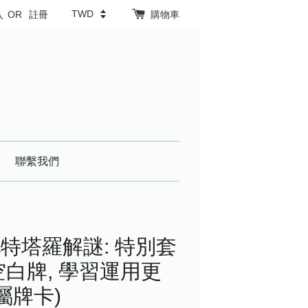
入
OR
註冊
購物車
聯繫我們
特塔羅解謎: 特別套
+空白牌, 學習運用更
屬牌卡)