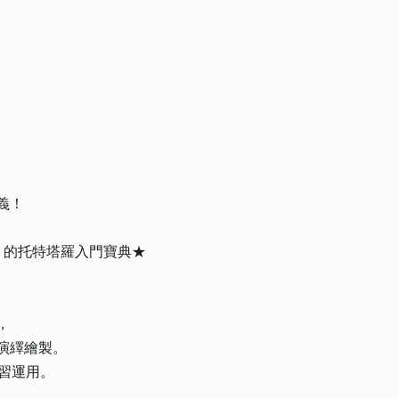
義！
」的托特塔羅入門寶典★
，
演繹繪製。
習運用。