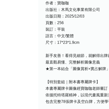
作者：寶咖咖
出版社：木馬文化事業有限公司
出版日期：2025/12/03
頁數：256
裝訂：平裝
語言：中文/繁體
尺寸：17*23*1.9cm
新手友善！看得見細節，就解得出牌
最直觀易懂、完整解析圖像意義
★第一本結合「圖像賞析×實占解牌
【特別套組｜附本書專屬牌卡】
本書專屬牌卡圖像經寶咖咖老師審訂
依循托特塔羅精神，以現代畫風重新
包含完整78張牌卡及空白牌，方便學