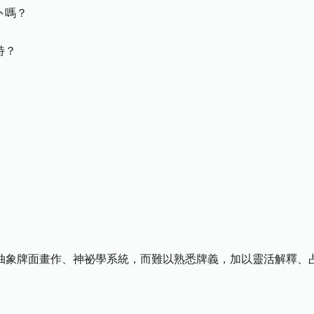
卜嗎？
特？
其抽象牌面畫作、神祕學系統，而難以熟悉牌義，加以靈活解釋、