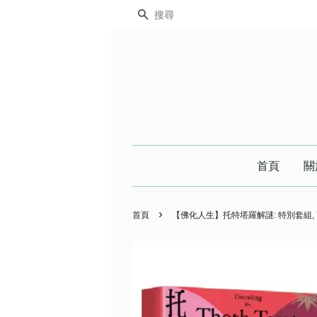
搜尋
首頁
關
›
首頁
【佛化人生】托特塔羅解謎: 特別套組, 