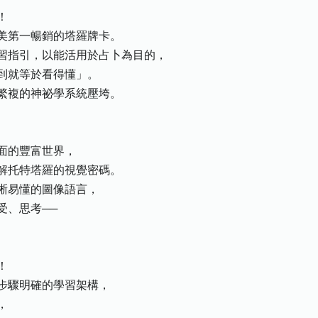
！
美第一暢銷的塔羅牌卡。
習指引，以能活用於占卜為目的，
到就等於看得懂」。
繁複的神祕學系統壓垮。
面的豐富世界，
解托特塔羅的視覺密碼。
晰易懂的圖像語言，
受、思考──
！
步驟明確的學習架構，
，