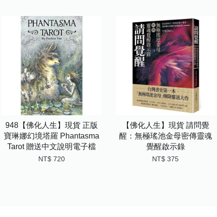
948【佛化人生】現貨 正版
【佛化人生】現貨 請問覺
寶琳娜幻境塔羅 Phantasma
醒：無極瑤池金母密傳靈魂
Tarot 贈送中文說明電子檔
覺醒啟示錄
NT$ 720
NT$ 375