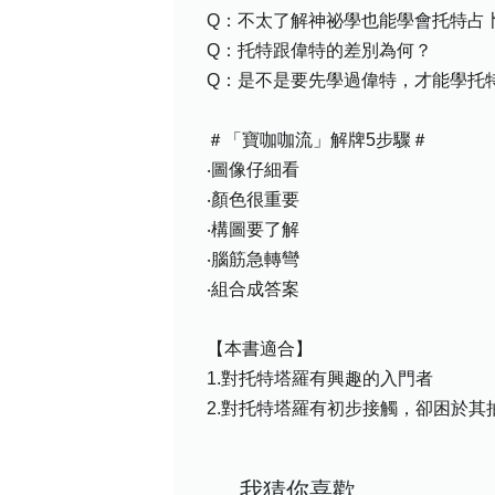
Q：不太了解神祕學也能學會托特占
Q：托特跟偉特的差別為何？
Q：是不是要先學過偉特，才能學托
＃「寶咖咖流」解牌5步驟＃
‧圖像仔細看
‧顏色很重要
‧構圖要了解
‧腦筋急轉彎
‧組合成答案
【本書適合】
1.對托特塔羅有興趣的入門者
2.對托特塔羅有初步接觸，卻困於
我猜你喜歡