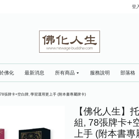
登
於佛化
最新消息
所有商品
服務說明
部落格
78張牌卡+空白牌, 學習運用更上手 (附本書專屬牌卡)
【佛化人生】托
組, 78張牌卡
上手 (附本書專