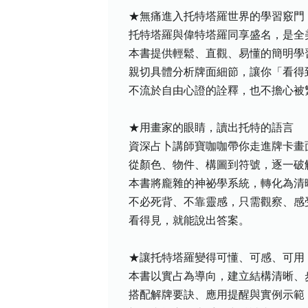
★無痛進入托特塔羅世界的學習竅門
托特塔羅與偉特塔羅同享盛名，是全
本書提供輕鬆、直觀、易懂的簡明學
親切具體分析牌面細節，讓你「看得
不流於自由心證的詮釋，也不擔心被
★用畫家的眼睛，讀出托特的語言
資深占卜講師寶咖咖帶你走進牌卡畫
從顏色、物件、構圖到符號，逐一破
本書將龐雜的神祕學系統，轉化為清
不必死背、不靠靈感，只需觀察、感
看得見，就能說出答案。
★讓托特塔羅變得可懂、可感、可用
本書以實占為導向，建立結構清晰、
搭配解牌要訣、應用提醒與實例示範