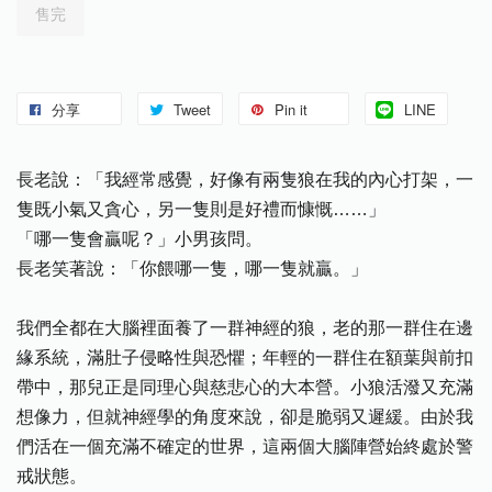
售完
分享
Tweet
Pin it
LINE
長老說：「我經常感覺，好像有兩隻狼在我的內心打架，一
隻既小氣又貪心，另一隻則是好禮而慷慨……」
「哪一隻會贏呢？」小男孩問。
長老笑著說：「你餵哪一隻，哪一隻就贏。」
我們全都在大腦裡面養了一群神經的狼，老的那一群住在邊
緣系統，滿肚子侵略性與恐懼；年輕的一群住在額葉與前扣
帶中，那兒正是同理心與慈悲心的大本營。小狼活潑又充滿
想像力，但就神經學的角度來說，卻是脆弱又遲緩。由於我
們活在一個充滿不確定的世界，這兩個大腦陣營始終處於警
戒狀態。