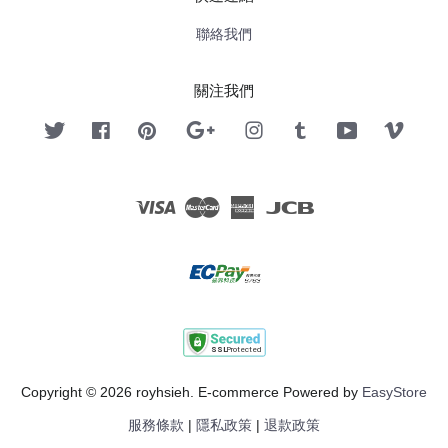
聯絡我們
關注我們
Twitter
Facebook
Pinterest
Google
Instagram
Tumblr
YouTube
Vimeo
Visa
Master
American
JCB
Express
Copyright © 2026 royhsieh. E-commerce Powered by
EasyStore
服務條款
|
隱私政策
|
退款政策