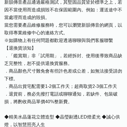
新韻傳音產品通過嚴格測試，其堅固品質皆於標準之上，若
因不當使用而造成損毀不在保固範圍內。例如：運送途中不
當處理而造成的毀損。
當您需要產品維修服務時，您可以瀏覽新韻傳音的網頁，以
取得專業維修中心的連絡方式。
※如購物上有任何問題都歡迎透過聊聊與我們客服聯繫
【退換貨須知】
．「鑑賞期」非「試用期」，若經拆封、使用後導致商品缺
乏完整性，恕不提供退換貨服務。
．商品顏色尺寸難免會有些許色差或公差，如無法接受請勿
下標。
．商品出貨宅配需要1-2個工作天；超商取貨2-3個工作天
．退貨前，務必先撥打電話或聊聊通知，若缺件、包裝破
損，將酌收商品單價40%整新費。
◆精美水晶蓮花立體造型 ◆晶瑩剔透LED燈柔光 ◆誠心供
燈，以智慧照亮人生