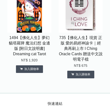
1494【佛化人生】夢幻
735【佛化人生】現貨 正
貓塔羅牌 魔法幻想 金邊
版 愛的易經神諭卡｜經
版 [附日文說明書]
典再刷上市 I Ching
Dreaming cat Tarot
Oracle Cards 贈送中文說
明電子檔
NT$ 1,920
NT$ 675
加入購物車
加入購物車
快速連結