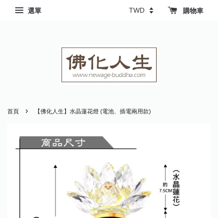
選單
購物車
›
首頁
【佛化人生】水晶蓮花燈 (電池、插電兩用款)