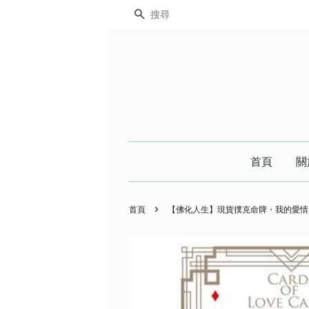
搜尋
首頁
關
›
首頁
【佛化人生】現貨撲克命牌・我的愛情