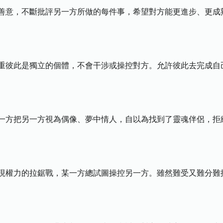
善意，不斷批評另一方所做的每件事，希望對方能更進步、更成
重彼此是獨立的個體，不會干涉或操控對方。允許彼此去完成自
一方把另一方視為偶像、夢中情人，自以為找到了靈魂伴侶，拒
現權力的拉鋸戰，某一方總試圖操控另一方。雖然難受又難分難