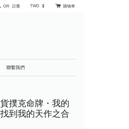
入
OR
註冊
購物車
聯繫我們
現貨撲克命牌・我的
，找到我的天作之合