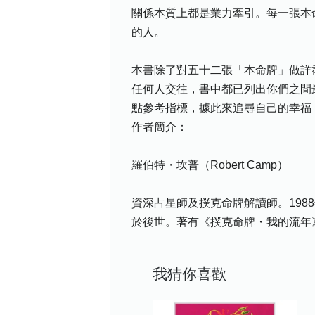
關係本質上都是業力牽引。每一張本
的人。
本書除了對五十二張「本命牌」做詳
任何人交往，書中都已列出你們之間
點參考指標，據此來追尋自己的幸福
作者簡介：
羅伯特・坎普（Robert Camp）
資深占星師及撲克命牌解讀師。19
於後世。著有《撲克命牌・我的流年
我猜你喜歡