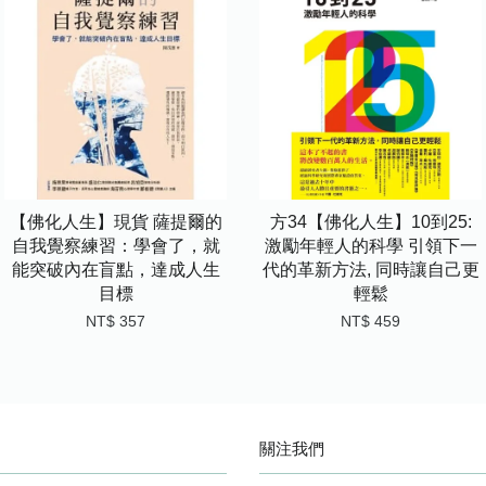
【佛化人生】現貨 薩提爾的
方34【佛化人生】10到25:
自我覺察練習：學會了，就
激勵年輕人的科學 引領下一
能突破內在盲點，達成人生
代的革新方法, 同時讓自己更
目標
輕鬆
NT$ 357
NT$ 459
關注我們