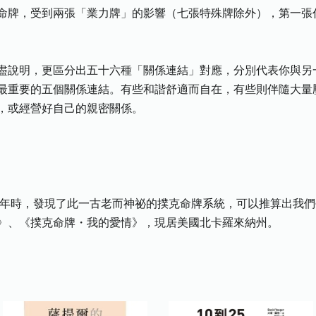
命牌，受到兩張「業力牌」的影響（七張特殊牌除外），第一張
盡說明，更區分出五十六種「關係連結」對應，分別代表你與另
最重要的五個關係連結。有些和諧舒適而自在，有些則伴隨大量
，或經營好自己的親密關係。
88年時，發現了此一古老而神祕的撲克命牌系統，可以推算出我
》、《撲克命牌・我的愛情》，現居美國北卡羅來納州。