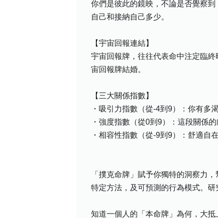
你們是彼此的鏡映，不論是否覺察到
自己和接納自己多少。
【宇宙回報連結】
宇宙回報牌，往往代表命中注定臨終
宙回報牌結婚。
【三大關係指數】
・吸引力指數（從-4到9）：你有多
・強度指數（從0到9）：這段關係
・相容性指數（從-9到9）：舒適自
「撲克命牌」賦予你獨特的洞察力，
特定方法，及可預測的行為模式。研
知道一個人的「本命牌」為何，大抵