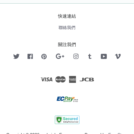
快速連結
聯絡我們
關注我們
Twitter
Facebook
Pinterest
Google
Instagram
Tumblr
YouTube
Vimeo
Visa
Master
American
JCB
Express