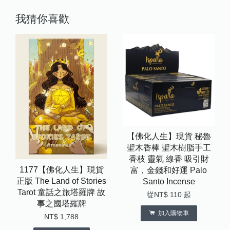
我猜你喜歡
【佛化人生】現貨 秘魯
聖木香棒 聖木樹脂手工
香枝 靈氣 線香 吸引財
1177【佛化人生】現貨
富，金錢和好運 Palo
正版 The Land of Stories
Santo Incense
Tarot 童話之旅塔羅牌 故
從
NT$ 110
起
事之國塔羅牌
加入購物車
NT$ 1,788