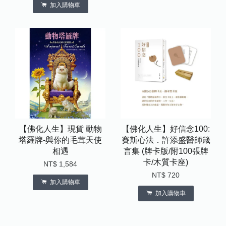
加入購物車
【佛化人生】現貨 動物
【佛化人生】好信念100:
塔羅牌-與你的毛茸天使
賽斯心法．許添盛醫師箴
相遇
言集 (牌卡版/附100張牌
卡/木質卡座)
NT$ 1,584
NT$ 720
加入購物車
加入購物車