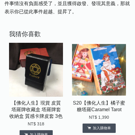
件事情沒有負面感受了，並且獲得啟發、發現其意義，那就
表示你已從此事件超越、提昇了。
我猜你喜歡
【佛化人生】現貨 皮質
S20【佛化人生】橘子蜜
塔羅牌收藏盒 塔羅牌套
糖塔羅Caramel Tarot
收納盒 質感卡牌皮套 3色
NT$ 1,390
NT$ 318
加入購物車
加入購物車