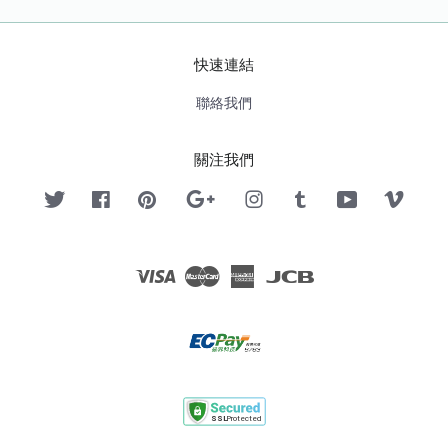
快速連結
聯絡我們
關注我們
Twitter
Facebook
Pinterest
Google
Instagram
Tumblr
YouTube
Vimeo
Visa
Master
American
JCB
Express