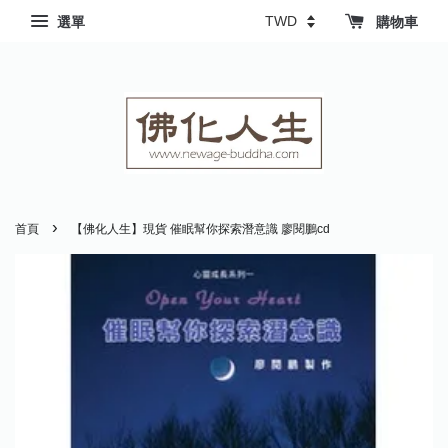
選單
購物車
›
首頁
【佛化人生】現貨 催眠幫你探索潛意識 廖閱鵬cd