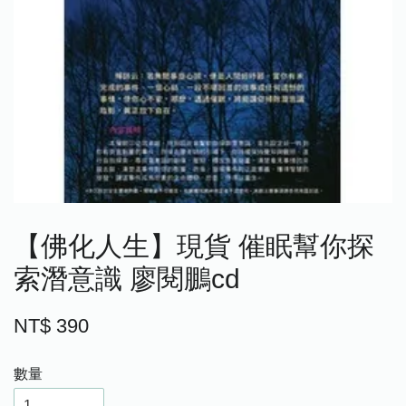
【佛化人生】現貨 催眠幫你探
索潛意識 廖閱鵬cd
NT$ 390
數量