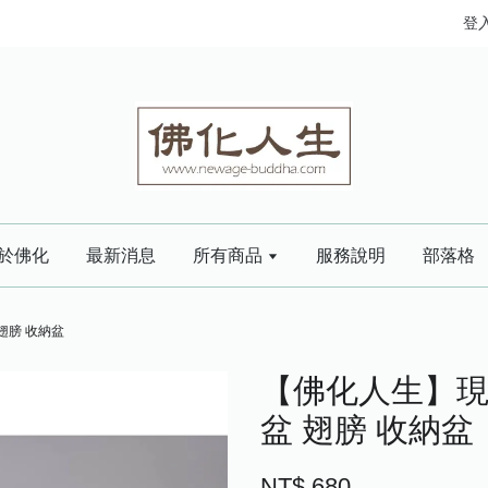
登
於佛化
最新消息
所有商品
服務說明
部落格
翅膀 收納盆
【佛化人生】現
盆 翅膀 收納盆
NT$ 680