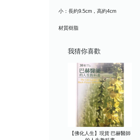
小：長約9.5cm，高約4cm
材質樹脂
我猜你喜歡
【佛化人生】現貨 巴赫醫師