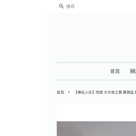
搜尋
首頁
關
›
首頁
【佛化人生】現貨 大天使之翼 聚寶盆 