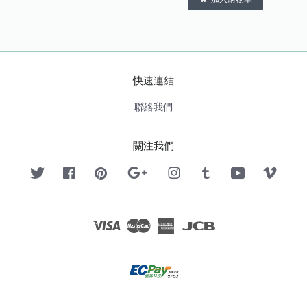
快速連結
聯絡我們
關注我們
Twitter
Facebook
Pinterest
Google
Instagram
Tumblr
YouTube
Vimeo
Visa
Master
American
JCB
Express