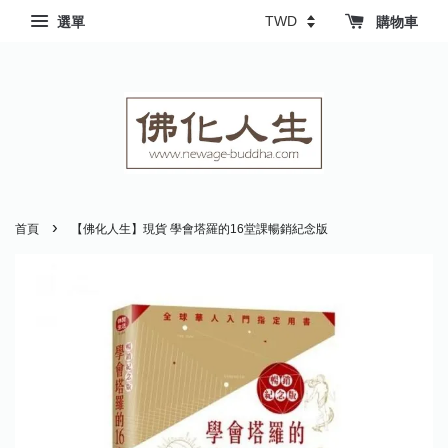
選單
購物車
›
首頁
【佛化人生】現貨 學會塔羅的16堂課暢銷紀念版