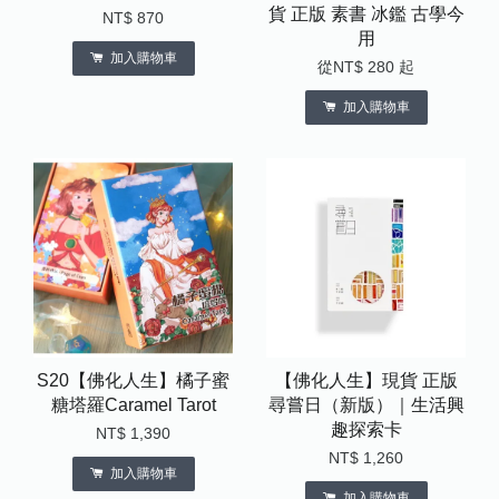
貨 正版 素書 冰鑑 古學今
NT$ 870
用
加入購物車
從
NT$ 280
起
加入購物車
S20【佛化人生】橘子蜜
【佛化人生】現貨 正版
糖塔羅Caramel Tarot
尋嘗日（新版）｜生活興
趣探索卡
NT$ 1,390
NT$ 1,260
加入購物車
加入購物車