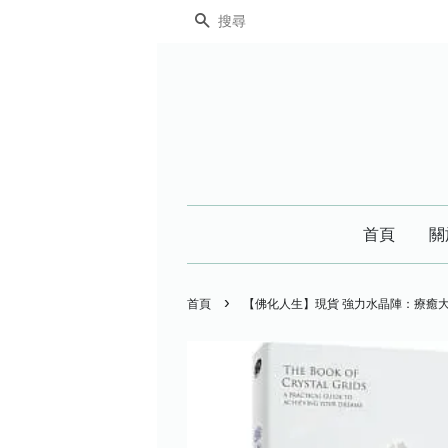
搜尋
首頁
關
›
首頁
【佛化人生】現貨 強力水晶陣：療癒