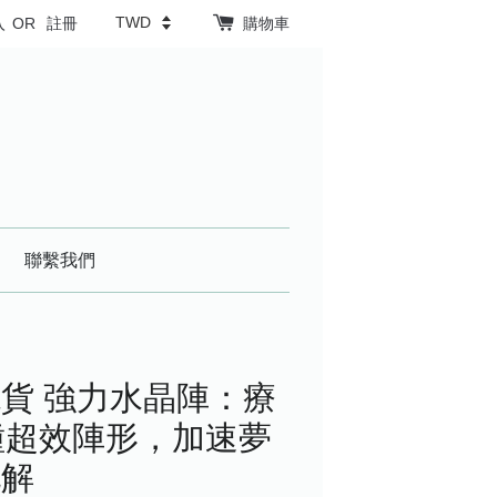
入
OR
註冊
購物車
聯繫我們
貨 強力水晶陣：療
種超效陣形，加速夢
化解