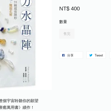
NT$ 400
數量
售完
分享
Tweet
整個宇宙聆聽你的願望
癒萬用書》續作！