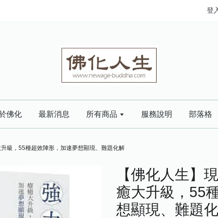
登
於佛化
最新消息
所有商品
服務說明
部落格
大升級，55種超效陣形，加速夢想顯現、難題化解
【佛化人生】現
癒大升級，55
想顯現、難題