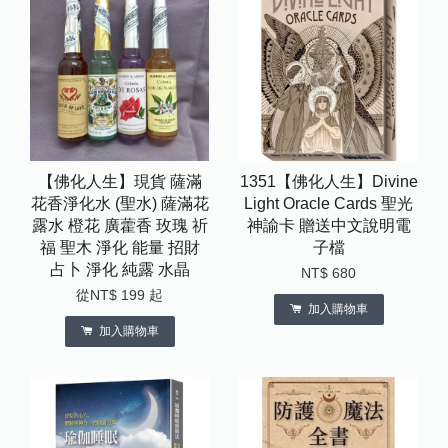
【佛化人生】現貨 薩滿
1351【佛化人生】Divine
花香淨化水 (聖水) 薩滿花
Light Oracle Cards 聖光
露水 橙花 廣藿香 玫瑰 祈
神諭卡 贈送中文說明電
福 聖木 淨化 能量 招財
子檔
占卜 淨化 純露 水晶
NT$ 680
從
NT$ 199
起
加入購物車
加入購物車