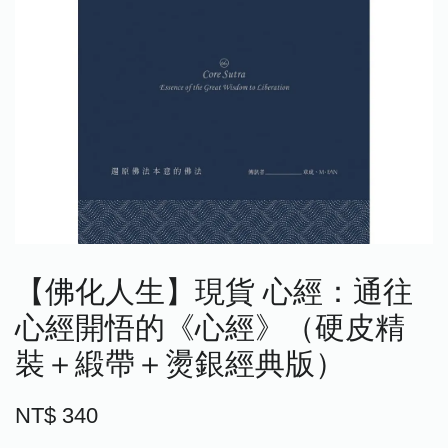
【佛化人生】現貨 心經：通往
心經開悟的《心經》（硬皮精
裝＋緞帶＋燙銀經典版）
NT$ 340