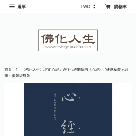
選單
購物車
›
首頁
【佛化人生】現貨 心經：通往心經開悟的《心經》（硬皮精裝＋緞
帶＋燙銀經典版）