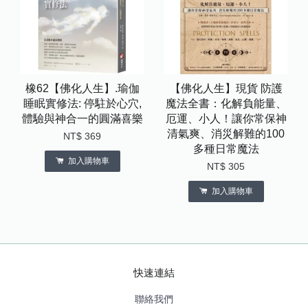
橡62【佛化人生】.瑜伽
【佛化人生】現貨 防護
睡眠實修法: 停駐於心穴,
魔法全書：化解負能量、
體驗與神合一的圓滿喜樂
厄運、小人！讓你常保神
清氣爽、消災解難的100
NT$ 369
多種日常魔法
加入購物車
NT$ 305
加入購物車
快速連結
聯絡我們