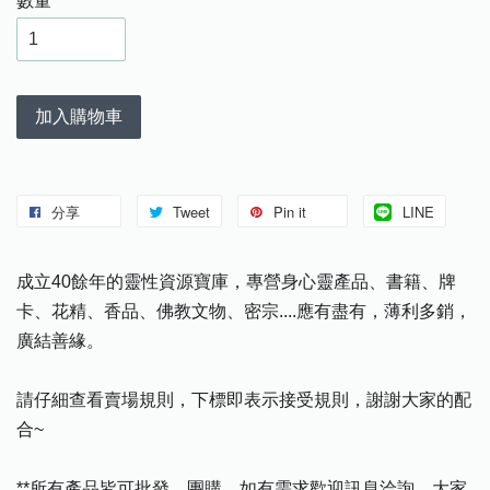
數量
加入購物車
分享
Tweet
Pin it
LINE
成立40餘年的靈性資源寶庫，專營身心靈產品、書籍、牌
卡、花精、香品、佛教文物、密宗....應有盡有，薄利多銷，
廣結善緣。
請仔細查看賣場規則，下標即表示接受規則，謝謝大家的配
合~
**所有產品皆可批發、團購，如有需求歡迎訊息洽詢，大家