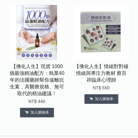
【佛化人生】現貨 1000
【佛化人生】情緒對對碰
個最強精油配方：執業40
情緒與專注力教材 蔡百
年的法國藥師幫你遠離抗
祥臨床心理師
生素，具醫療規格、無可
NT$ 550
取代的精油建議！
加入購物車
NT$ 440
加入購物車