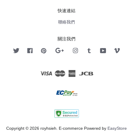
快速連結
聯絡我們
關注我們
Twitter
Facebook
Pinterest
Google
Instagram
Tumblr
YouTube
Vimeo
Visa
Master
American
JCB
Express
Copyright © 2026 royhsieh. E-commerce Powered by
EasyStore