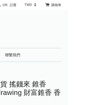
入
OR
註冊
購物車
聯繫我們
貨 搖錢來 錐香
 drawing 財富錐香 香