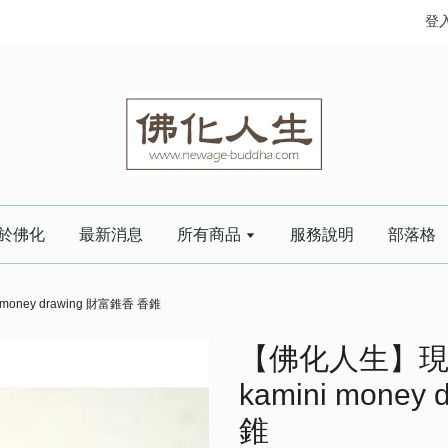
登
於佛化
最新消息
所有商品
服務說明
部落格
oney drawing 財富錐香 香錐
【佛化人生】現
kamini money
錐