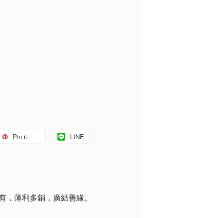
Pin it
LINE
盡有，薄利多銷，廣結善緣。