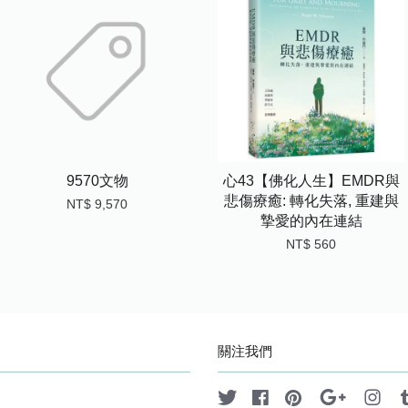
9570文物
心43【佛化人生】EMDR與
悲傷療癒: 轉化失落, 重建與
NT$ 9,570
摯愛的內在連結
NT$ 560
關注我們
Twitter
Facebook
Pinterest
Google
Ins