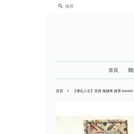
搜尋
首頁
關
›
首頁
【佛化人生】現貨 搖錢來 錐香 kamini m