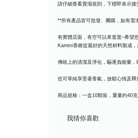
請仔細查看賣場規則，下標即表示接
**所有產品皆可批發、團購，如有
有實體店面，有空可以來逛逛~希望您喜
Kamini香錐從最好的天然材料製成
傳統上的清潔及淨化，驅逐負能量，
也可單純享受著香氣，放鬆心情及釋
商品規格：一盒10顆裝，重量約40
我猜你喜歡