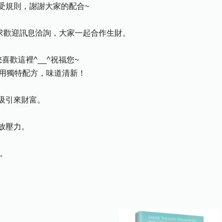
受規則，謝謝大家的配合~
需求歡迎訊息洽詢，大家一起合作生財。
歡這裡^__^祝福您~
，用獨特配方，味道清新！
吸引來財富。
放壓力。
克。