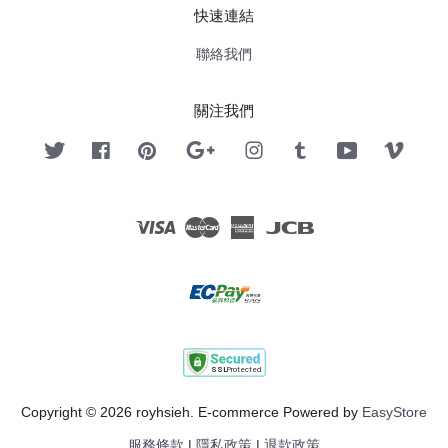
快速連結
聯絡我們
關注我們
Twitter
Facebook
Pinterest
Google
Instagram
Tumblr
YouTube
Vimeo
Visa
Master
American
JCB
Express
Copyright © 2026 royhsieh. E-commerce Powered by
EasyStore
服務條款
|
隱私政策
|
退款政策