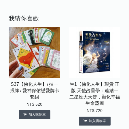
我猜你喜歡
S37【佛化人生】\ 抽一
生1【佛化人生】現貨 正
張牌 / 愛神保佑戀愛牌卡
版 天使占星學：連結十
套組
二星座大天使，顯化幸福
生命藍圖
NT$ 520
NT$ 720
加入購物車
加入購物車