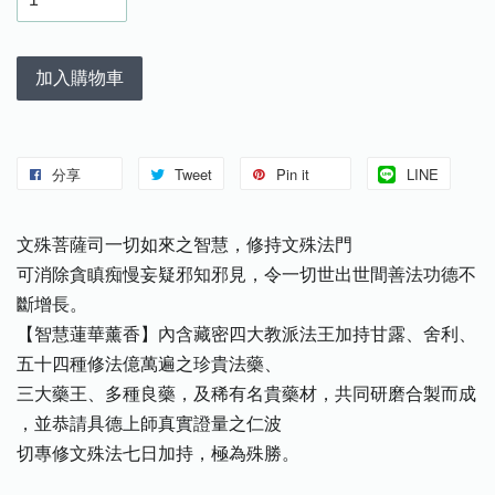
加入購物車
分享
Tweet
Pin it
LINE
文殊菩薩司一切如來之智慧，修持文殊法門
可消除貪瞋痴慢妄疑邪知邪見，令一切世出世間善法功德不
斷增長。
【智慧蓮華薰香】內含藏密四大教派法王加持甘露、舍利、
五十四種修法億萬遍之珍貴法藥、
三大藥王、多種良藥，及稀有名貴藥材，共同研磨合製而成
，並恭請具德上師真實證量之仁波
切專修文殊法七日加持，極為殊勝。