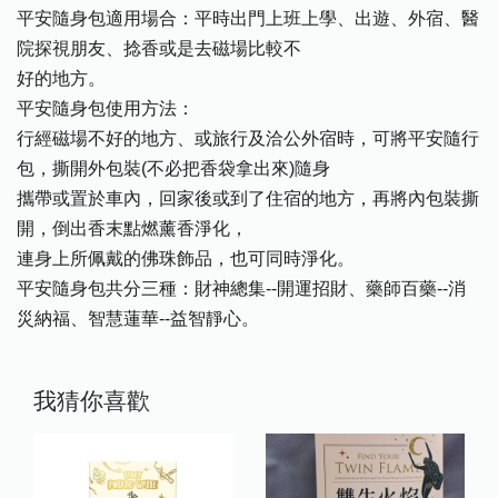
平安隨身包適用場合：平時出門上班上學、出遊、外宿、醫
院探視朋友、捻香或是去磁場比較不
好的地方。
平安隨身包使用方法：
行經磁場不好的地方、或旅行及洽公外宿時，可將平安隨行
包，撕開外包裝(不必把香袋拿出來)隨身
攜帶或置於車內，回家後或到了住宿的地方，再將內包裝撕
開，倒出香末點燃薰香淨化，
連身上所佩戴的佛珠飾品，也可同時淨化。
平安隨身包共分三種：財神總集--開運招財、藥師百藥--消
災納福、智慧蓮華--益智靜心。
我猜你喜歡