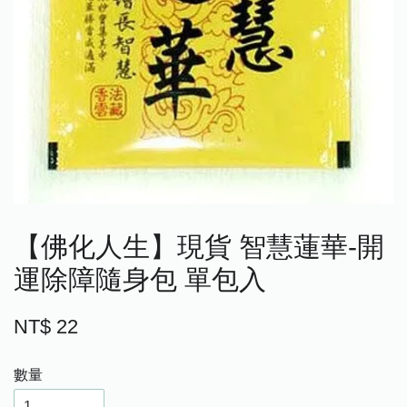
【佛化人生】現貨 智慧蓮華-開
運除障隨身包 單包入
NT$ 22
數量