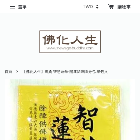
選單
購物車
›
首頁
【佛化人生】現貨 智慧蓮華-開運除障隨身包 單包入