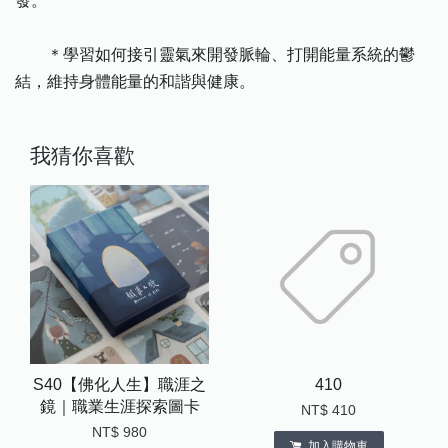
發。
＊學習如何接引靈氣來開發脈輪、打開能量系統的鬱
結，維持身體能量的和諧與健康。
我猜你喜歡
S40【佛化人生】職涯之
410
鏡｜職業生涯探索圖卡
NT$ 410
NT$ 980
加入購物車