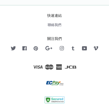
快速連結
聯絡我們
關注我們
Twitter
Facebook
Pinterest
Google
Instagram
Tumblr
YouTube
Vimeo
Visa
Master
American
JCB
Express