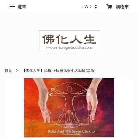
選單
購物車
›
首頁
【佛化人生】現貨 正版靈氣與七大脈輪(二版)