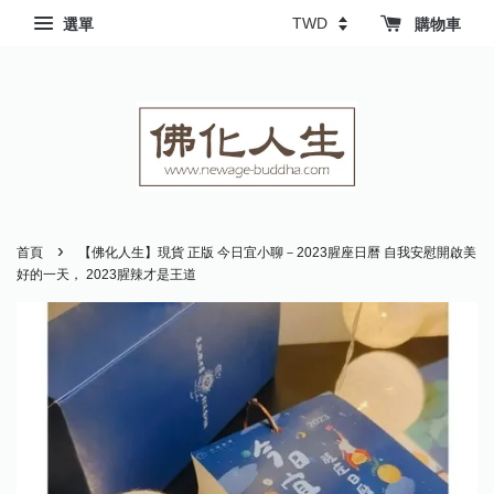
選單
購物車
›
首頁
【佛化人生】現貨 正版 今日宜小聊－2023腥座日曆 自我安慰開啟美
好的一天， 2023腥辣才是王道