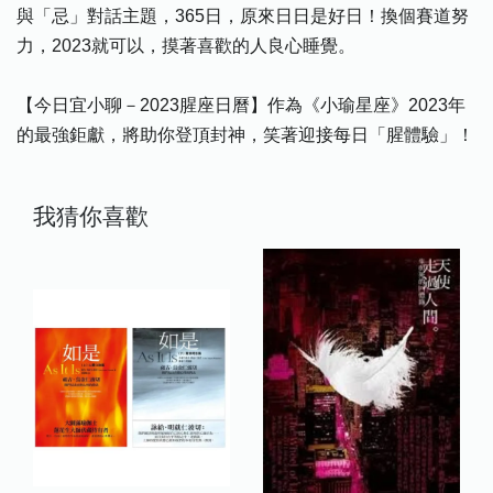
與「忌」對話主題，365日，原來日日是好日！換個賽道努
力，2023就可以，摸著喜歡的人良心睡覺。
【今日宜小聊－2023腥座日曆】作為《小瑜星座》2023年
的最強鉅獻，將助你登頂封神，笑著迎接每日「腥體驗」！
我猜你喜歡