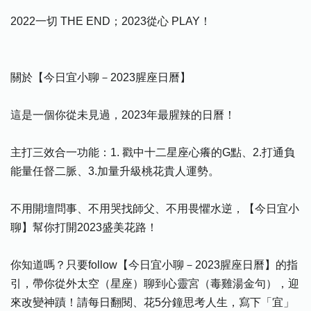
2022一切 THE END；2023從心 PLAY！
關於【今日宜小聊－2023腥座日曆】
這是一個你從未見過，2023年最腥辣的日曆！
主打三效合一功能：1. 戳中十二星座心癢的G點、2.打通負
能量任督二脈、3.加量升級桃花貴人運勢。
不用開壇問事、不用哭找師父、不用畏懼水逆，【今日宜小
聊】幫你打開2023盛美花路！
你知道嗎？只要follow【今日宜小聊－2023腥座日曆】的指
引，帶你從外太空（星座）聊到心靈宮（毒雞湯金句），迎
來改變神蹟！請每日翻閱、花5分鐘思考人生，寫下「宜」