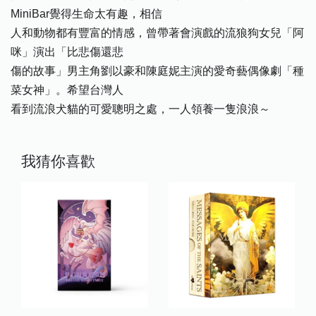
MiniBar覺得生命太有趣，相信
人和動物都有豐富的情感，曾帶著會演戲的流狼狗女兒「阿
咪」演出「比悲傷還悲
傷的故事」男主角劉以豪和陳庭妮主演的愛奇藝偶像劇「種
菜女神」。希望台灣人
看到流浪犬貓的可愛聰明之處，一人領養一隻浪浪～
我猜你喜歡