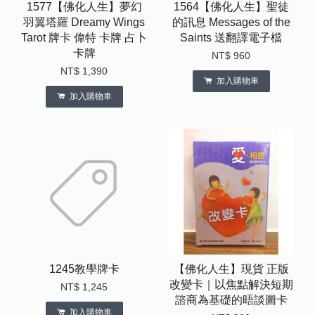
1577【佛化人生】夢幻
1564【佛化人生】聖徒
羽翼塔羅 Dreamy Wings
的訊息 Messages of the
Tarot 牌卡 偉特 卡牌 占卜
Saints 送翻譯電子檔
卡牌
NT$ 960
NT$ 1,390
加入購物車
加入購物車
1245教學牌卡
【佛化人生】現貨 正版
改變卡｜以焦點解決短期
NT$ 1,245
諮商為基礎的晤談圖卡
加入購物車