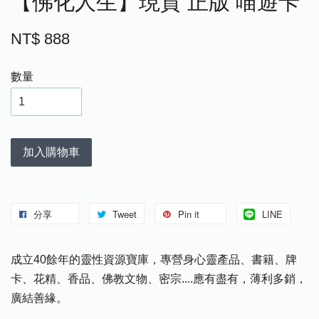
【佛化人生】現貨 正版 喵遊卡
NT$ 888
數量
加入購物車
分享
Tweet
Pin it
LINE
成立40餘年的靈性資源寶庫，專營身心靈產品、書籍、牌
卡、花精、香品、佛教文物、密宗....應有盡有，薄利多銷，
廣結善緣。