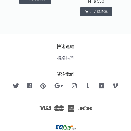
NT$ 330
加入購物車
快速連結
聯絡我們
關注我們
Twitter
Facebook
Pinterest
Google
Instagram
Tumblr
YouTube
Vimeo
Visa
Master
American
JCB
Express