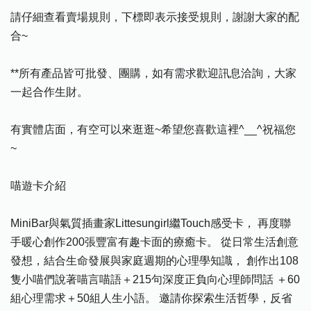
請仔細查看賣場規則，下標即表示接受規則，謝謝大家的配
合~
**所有產品皆可批發、團購，如有需求歡迎訊息洽詢，大家
一起合作生財。
有實體店面，有空可以來逛逛~希望您喜歡這裡^__^祝福您
~
喵遊卡介紹
MiniBar與氣質插畫家Littesungirl繼Touch感受卡， 再度聯
手暖心創作200張豐富有趣卡面的療癒卡。 從日常生活創意
發想，結合生命發展與家庭週期的心理學知識， 創作出108
隻小喵們說著喵言喵語＋215句深度正負向心理師問話 ＋60
組心理需求＋50組人生小語。 邀請你探索生活哲學，反省