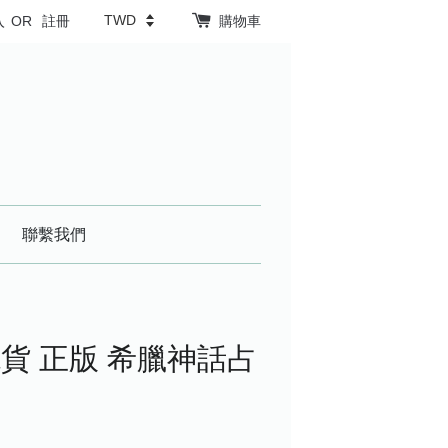
入
OR
註冊
購物車
聯繫我們
貨 正版 希臘神話占