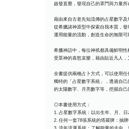
啟發直覺，發現自己的罩門與力量所
藉由來自古老先知流傳的占星數字及
從希臘諸神原型中探索自我本質，發
運用能量的流動，創造生命的無限可
希臘神話中，每位神祇都具備鮮明性
受眾神的喜怒哀樂，藉由貼近凡人，
全書提供兩種占卜方式，可以使用任
獨特的「占星數字系統」，透過自己
的太陽數字、月亮數字等，挖掘自己
◎本書使用方式：
1. 占星數字系統：以出生年、月、
2. 任何一套78張系統的塔羅牌：
3. 流年流運系統：了解能量的走向