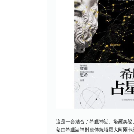
這是一套結合了希臘神話、塔羅奧祕
藉由希臘諸神對應傳統塔羅大阿爾卡