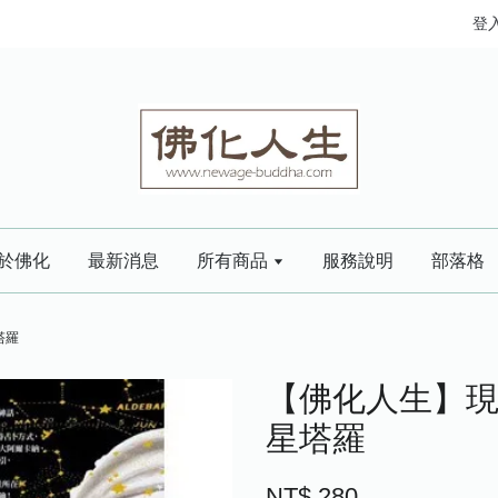
登
於佛化
最新消息
所有商品
服務說明
部落格
塔羅
【佛化人生】現
星塔羅
NT$ 280