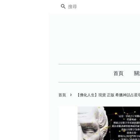
搜尋
首頁
關
›
首頁
【佛化人生】現貨 正版 希臘神話占星