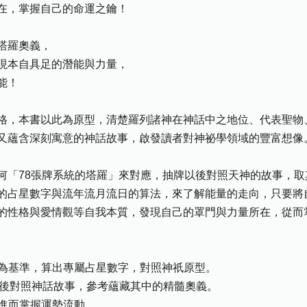
在，掌握自己的命運之鑰！
塔羅奧義，
現本自具足的潛能與力量，
能！
格，本書以此為原型，清楚羅列諸神在神話中之地位、代表聖物
又蘊含深刻寓意的神話故事，啟發讀者對神祕學領域的豐富想像
何「78張牌系統的塔羅」來對應，抽牌以後對照天神的故事，
的占星數字與流年流月流日的算法，來了解能量的走向，只要將
的性格與愛情觀等自我本質，發現自己的罩門與力量所在，從而
日為基準，算出專屬占星數字，對照神祇原型。
抽牌後對照神話故事，參考蘊藏其中的精髓奧義。
，進而掌握運勢流動。