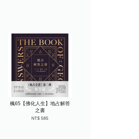
楓65【佛化人生】地占解答
之書
NT$ 585